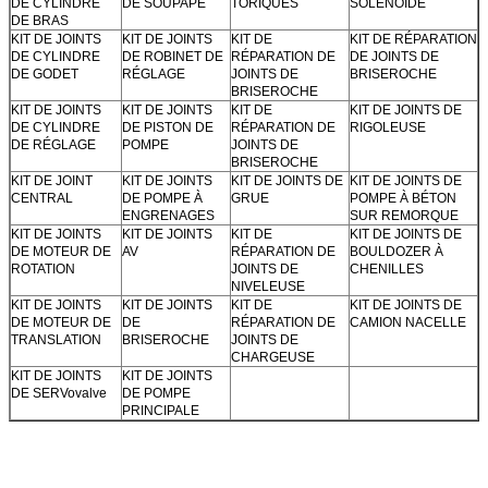
DE CYLINDRE
DE SOUPAPE
TORIQUES
SOLÉNOÏDE
DE BRAS
KIT DE JOINTS
KIT DE JOINTS
KIT DE
KIT DE RÉPARATION
DE CYLINDRE
DE ROBINET DE
RÉPARATION DE
DE JOINTS DE
DE GODET
RÉGLAGE
JOINTS DE
BRISEROCHE
BRISEROCHE
KIT DE JOINTS
KIT DE JOINTS
KIT DE
KIT DE JOINTS DE
DE CYLINDRE
DE PISTON DE
RÉPARATION DE
RIGOLEUSE
DE RÉGLAGE
POMPE
JOINTS DE
BRISEROCHE
KIT DE JOINT
KIT DE JOINTS
KIT DE JOINTS DE
KIT DE JOINTS DE
CENTRAL
DE POMPE À
GRUE
POMPE À BÉTON
ENGRENAGES
SUR REMORQUE
KIT DE JOINTS
KIT DE JOINTS
KIT DE
KIT DE JOINTS DE
DE MOTEUR DE
AV
RÉPARATION DE
BOULDOZER À
ROTATION
JOINTS DE
CHENILLES
NIVELEUSE
KIT DE JOINTS
KIT DE JOINTS
KIT DE
KIT DE JOINTS DE
DE MOTEUR DE
DE
RÉPARATION DE
CAMION NACELLE
TRANSLATION
BRISEROCHE
JOINTS DE
CHARGEUSE
KIT DE JOINTS
KIT DE JOINTS
DE SERVovalve
DE POMPE
PRINCIPALE