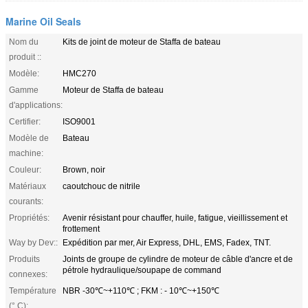
Marine Oil Seals
Nom du
Kits de joint de moteur de Staffa de bateau
produit ::
Modèle:
HMC270
Gamme
Moteur de Staffa de bateau
d'applications:
Certifier:
ISO9001
Modèle de
Bateau
machine:
Couleur:
Brown, noir
Matériaux
caoutchouc de nitrile
courants:
Propriétés:
Avenir résistant pour chauffer, huile, fatigue, vieillissement et
frottement
Way by Dev::
Expédition par mer, Air Express, DHL, EMS, Fadex, TNT.
Produits
Joints de groupe de cylindre de moteur de câble d'ancre et de
pétrole hydraulique/soupape de command
connexes:
Température
NBR -30℃~+110℃ ; FKM : - 10℃~+150℃
(° C):