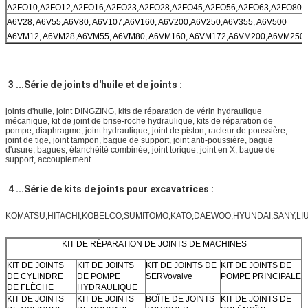
A2FO10,A2FO12,A2FO16,A2FO23,A2FO28,A2FO45,A2FO56,A2FO63,A2FO80,
A6V28, A6V55,A6V80, A6V107,A6V160, A6V200,A6V250,A6V355, A6V500
A6VM12, A6VM28,A6VM55, A6VM80, A6VM160, A6VM172,A6VM200,A6VM250
A7V28,A7V55,A7V80,A7V107,A7V125,A7V160,A7V355,A7V500
A7VO28,A7VO55, A7VO80, A7VO107, A7VO160, A7VO200, A7VO250, A7VO355
3 ...Série de joints d'huile et de joints :
joints d'huile, joint DINGZING, kits de réparation de vérin hydraulique
mécanique, kit de joint de brise-roche hydraulique, kits de réparation de
pompe, diaphragme, joint hydraulique, joint de piston, racleur de poussière,
joint de tige, joint tampon, bague de support, joint anti-poussière, bague
d'usure, bagues, étanchéité combinée, joint torique, joint en X, bague de
support, accouplement....
4 ...Série de kits de joints pour excavatrices :
KOMATSU,HITACHI,KOBELCO,SUMITOMO,KATO,DAEWOO,HYUNDAI,SANY,LIUGO
KIT DE RÉPARATION DE JOINTS DE MACHINES
KIT DE JOINTS
KIT DE JOINTS
KIT DE JOINTS DE
KIT DE JOINTS DE
DE CYLINDRE
DE POMPE
SERVovalve
POMPE PRINCIPALE
DE FLÈCHE
HYDRAULIQUE
KIT DE JOINTS
KIT DE JOINTS
BOÎTE DE JOINTS
KIT DE JOINTS DE