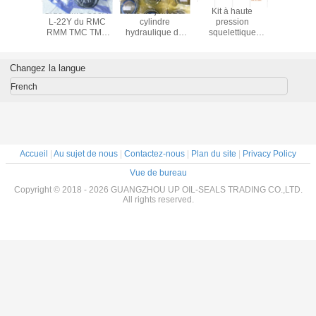
350-450-
Grue RMC-350A-
Kits de joint de
Kit à haute
Parties de
Staffa
L-22Y du RMC
cylindre
pression
hydraul
 HMB200
RMM TMC TMK
hydraulique de
squelettique
Ensem
200
de Marine
Marine Oil Seals
HMB270 JC400-
d'étanché
i Shaft
Hydraulic Motor
Hatcn Cover de
500-16 de joint
navir
tor Oil
Piston Ring AMC
série de TTS
Changez la langue
d'approvisionnements
de pièces de
French
bateau
Accueil
|
Au sujet de nous
|
Contactez-nous
|
Plan du site
|
Privacy Policy
Vue de bureau
Copyright © 2018 - 2026 GUANGZHOU UP OIL-SEALS TRADING CO.,LTD.
All rights reserved.