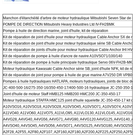
Manchon d'étanchéité d'arbre de moteur hydraulique Mitsubishi Seven Star de
POMPE DE DIRECTION Mitsubishi Heavy Industries Ltd IV-FH2BMK
Pompe à huile de direction marine, joint d'huile, kit de réparation
Kit de réparation de joint d'huile pour moteur hydraulique Cable Anchor SX de na
Kit de réparation de joint d'huile pour moteur hydraulique série SB Cable Anch
Kit de réparation de joints d'huile pour moteur hydraulique Cable Anchor IHI HV
Kit de réparation de pompe à huile d'ancre de navire A10VSO71/100/140
Kit de réparation de pompe à huile principale hydraulique Servo 06V-FH2B-
Moteur hydraulique Kawasaki Cable Anchor série SB, joint d'huile NFK, kit de ré
Kit de réparation de joint pour pompe à huile de grue marine A7V250 DR VPB02
Pompes à huile hydrauliques HATLAPA, moteurs hydrauliques, joints de bloc d
JC-400-500-16/275-350-16/350-450-17/400-500-16 hydraulique JC-250-350-16
Joint d'huile de moteur Staff HMB125 HMB200 HMC200 JC-350-450-17
Moteur hydraulique STAFFA HMC125 joint d'huile squelette JC-350-450-17 kit de
A10VSO16, A10VSO18, A10VSO28, A10VSO45, A10VSO71, A10VSO74, A10VS
A11VO40, A11VO60, A11VO75, A11VLO95, A11VLO130, A11VLO145, A11VO160
A4VG28, A4VG40, A4VG56, A4VG71, A4VG90, A4VG120 A4VG125, A4VG140, 
A4VSO40, A4VSO45, A4VSO56, A4VSO71, A4VSO125, A4VSO180, A4VSO250,
A2F28, A2F55, A2F80,A2F107, A2F160,A2F180,A2F200,A2F225,A2F250,A2F50