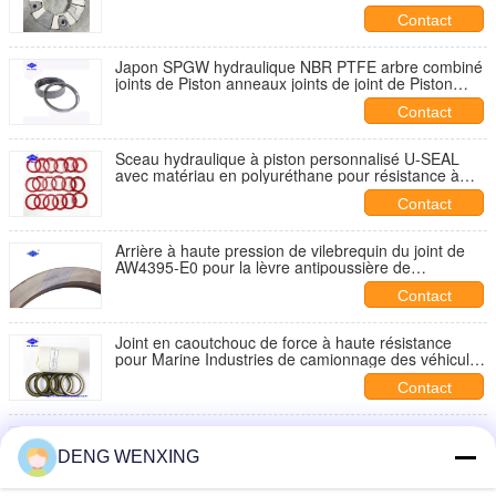
d'araignée pour pompe à moteur CATER
Contact
Japon SPGW hydraulique NBR PTFE arbre combiné
joints de Piston anneaux joints de joint de Piston
hydraulique mécanique pour Excvadoras
Contact
Sceau hydraulique à piston personnalisé U-SEAL
avec matériau en polyuréthane pour résistance à
haute pression (35 MPa)
Contact
Arrière à haute pression de vilebrequin du joint de
AW4395-E0 pour la lèvre antipoussière de
KOMATSU PC350-6
Contact
Joint en caoutchouc de force à haute résistance
pour Marine Industries de camionnage des véhicules
à moteur
Contact
Joint en caoutchouc noir de résistance de vide
poussé O Ring Shape
DENG WENXING
Contact