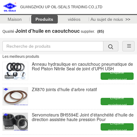
GUANGZHOU UP OIL-SEALS TRADING CO.,LTD
Maison
Produits
vidéos
Au sujet de nous
>>
Joint d'huile en caoutchouc
Qualité
supplier.
(85)
Les meilleurs produits
Anneau hydraulique en caoutchouc pneumatique de
Rod Piston Nitrile Seal de joint d'UPH USH
Enquête
maintenant
ZX870 joints d'huile d'arbre rotatif
Enquête
maintenant
Servomoteurs BH5594E Joint d'étanchéité d'huile de
direction assistée haute pression Pour
Enquête
maintenant