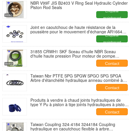
NBR V99F JIS B2403 V Ring Seal Hydraulic Cylinder
Piston Rod Seals
Enquête
maintenant
Joint en caoutchouc de haute résistance de la
poussière pour le mouvement d'échange AR1664F5
DKB 30
Enquête
maintenant
31855 CRWH1 SKF Sceau d'huile NBR Sceau
d'huile haute pression Pour moteur de pompe
hydraulique
Contact
Taiwan Nbr PTFE SPG SPGW SPGO SPG SPGA
Arbre d'étanchéité hydraulique anneau combiné à
piston pour les joints mécaniques des machines de
Contact
cuisson
Produits à vendre à chaud joints hydrauliques de
type Y Pu à piston à tige joints hydrauliques à piston
pour excvadoras
Contact
Taiwan Coupling 324-4184 3244184 Coupling
hydraulique en caoutchouc flexible à arbre