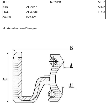
4LE2
50*68*9
ALE2
K4N
AH2057
AH35
FD33
AE3298E
FD33
ZX330
BZ4425E
4. visualisation d'images