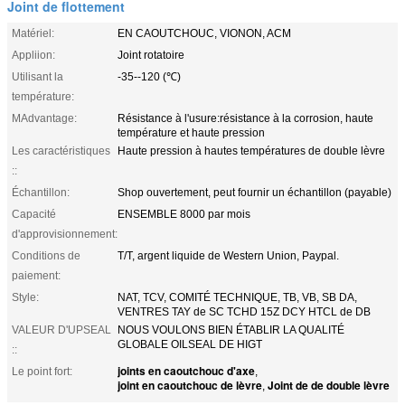
Joint de flottement
Matériel:
EN CAOUTCHOUC, VIONON, ACM
Appliion:
Joint rotatoire
Utilisant la
-35--120 (℃)
température:
MAdvantage:
Résistance à l'usure:résistance à la corrosion, haute
température et haute pression
Les caractéristiques
Haute pression à hautes températures de double lèvre
::
Échantillon:
Shop ouvertement, peut fournir un échantillon (payable)
Capacité
ENSEMBLE 8000 par mois
d'approvisionnement:
Conditions de
T/T, argent liquide de Western Union, Paypal.
paiement:
Style:
NAT, TCV, COMITÉ TECHNIQUE, TB, VB, SB DA,
VENTRES TAY de SC TCHD 15Z DCY HTCL de DB
VALEUR D'UPSEAL
NOUS VOULONS BIEN ÉTABLIR LA QUALITÉ
GLOBALE OILSEAL DE HIGT
::
joints en caoutchouc d'axe
Le point fort:
,
joint en caoutchouc de lèvre
Joint de de double lèvre
,