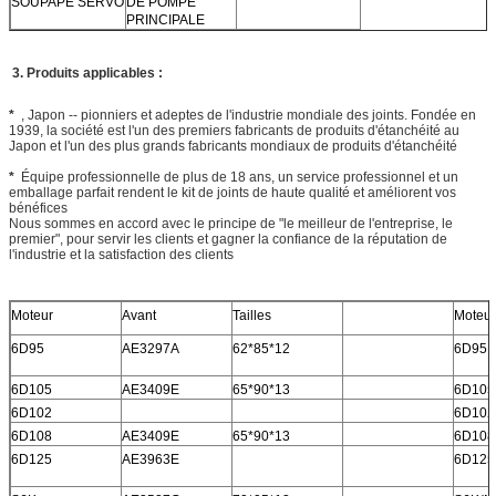
SOUPAPE SERVO
DE POMPE
PRINCIPALE
3. Produits applicables :
*
, Japon -- pionniers et adeptes de l'industrie mondiale des joints. Fondée en
1939, la société est l'un des premiers fabricants de produits d'étanchéité au
Japon et l'un des plus grands fabricants mondiaux de produits d'étanchéité
*
Équipe professionnelle de plus de 18 ans, un service professionnel et un
emballage parfait rendent le kit de joints de haute qualité et améliorent vos
bénéfices
Nous sommes en accord avec le principe de "le meilleur de l'entreprise, le
premier", pour servir les clients et gagner la confiance de la réputation de
l'industrie et la satisfaction des clients
Moteur
Avant
Tailles
Moteur
6D95
AE3297A
62*85*12
6D95
6D105
AE3409E
65*90*13
6D105
6D102
6D102
6D108
AE3409E
65*90*13
6D108
6D125
AE3963E
6D125