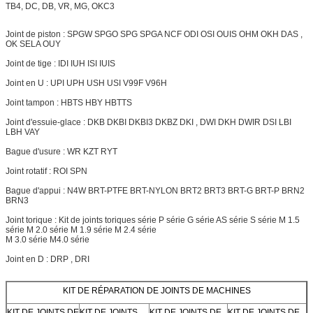
TB4, DC, DB, VR, MG, OKC3
Joint de piston : SPGW SPGO SPG SPGA NCF ODI OSI OUIS OHM OKH DAS ,
OK SELA OUY
Joint de tige : IDI IUH ISI IUIS
Joint en U : UPI UPH USH USI V99F V96H
Joint tampon : HBTS HBY HBTTS
Joint d'essuie-glace : DKB DKBI DKBI3 DKBZ DKI , DWI DKH
DWIR
DSI LBI
LBH VAY
Bague d'usure : WR KZT RYT
Joint rotatif : ROI SPN
Bague d'appui : N4W BRT-PTFE BRT-NYLON
BRT2
BRT3 BRT-G BRT-P BRN2
BRN3
Joint torique : Kit de joints toriques série P série G série AS série S série M 1.5
série M 2.0 série M 1.9 série M 2.4 série
M 3.0 série M4.0 série
Joint en D : DRP , DRI
KIT DE RÉPARATION DE JOINTS DE MACHINES
KIT DE JOINTS DE
KIT DE JOINTS
KIT DE JOINTS DE
KIT DE JOINTS DE