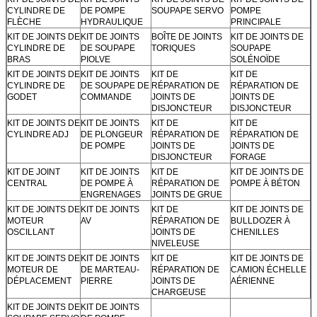
CYLINDRE DE
DE POMPE
SOUPAPE SERVO
POMPE
FLÈCHE
HYDRAULIQUE
PRINCIPALE
KIT DE JOINTS DE
KIT DE JOINTS
BOÎTE DE JOINTS
KIT DE JOINTS DE
CYLINDRE DE
DE SOUPAPE
TORIQUES
SOUPAPE
BRAS
PIOLVE
SOLÉNOÏDE
KIT DE JOINTS DE
KIT DE JOINTS
KIT DE
KIT DE
CYLINDRE DE
DE SOUPAPE DE
RÉPARATION DE
RÉPARATION DE
GODET
COMMANDE
JOINTS DE
JOINTS DE
DISJONCTEUR
DISJONCTEUR
KIT DE JOINTS DE
KIT DE JOINTS
KIT DE
KIT DE
CYLINDRE ADJ
DE PLONGEUR
RÉPARATION DE
RÉPARATION DE
DE POMPE
JOINTS DE
JOINTS DE
DISJONCTEUR
FORAGE
KIT DE JOINT
KIT DE JOINTS
KIT DE
KIT DE JOINTS DE
CENTRAL
DE POMPE À
RÉPARATION DE
POMPE À BÉTON
ENGRENAGES
JOINTS DE GRUE
KIT DE JOINTS DE
KIT DE JOINTS
KIT DE
KIT DE JOINTS DE
MOTEUR
AV
RÉPARATION DE
BULLDOZER À
OSCILLANT
JOINTS DE
CHENILLES
NIVELEUSE
KIT DE JOINTS DE
KIT DE JOINTS
KIT DE
KIT DE JOINTS DE
MOTEUR DE
DE MARTEAU-
RÉPARATION DE
CAMION ÉCHELLE
DÉPLACEMENT
PIERRE
JOINTS DE
AÉRIENNE
CHARGEUSE
KIT DE JOINTS DE
KIT DE JOINTS