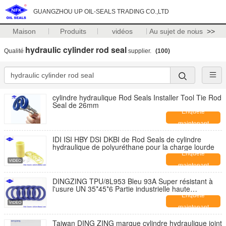
GUANGZHOU UP OIL-SEALS TRADING CO.,LTD
Maison
Produits
vidéos
Au sujet de nous
>>
hydraulic cylinder rod seal
Qualité
supplier.
(100)
cylindre hydraulique Rod Seals Installer Tool Tie Rod
Seal de 26mm
Enquête
maintenant
IDI ISI HBY DSI DKBI de Rod Seals de cylindre
hydraulique de polyuréthane pour la charge lourde
Enquête
maintenant
DINGZING TPU/8L953 Bleu 93A Super résistant à
l'usure UN 35*45*6 Partie industrielle haute
étanchéité
Enquête
maintenant
Taiwan DING ZING marque cylindre hydraulique joint