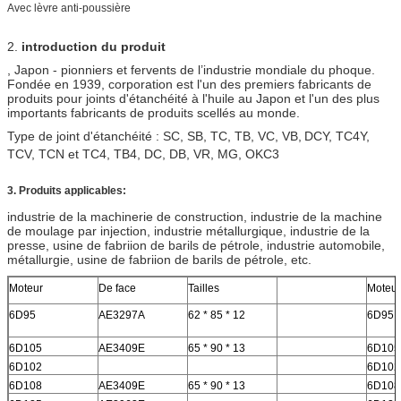
Avec lèvre anti-poussière
2.
introduction du produit
, Japon - pionniers et fervents de l’industrie mondiale du phoque.
Fondée en 1939, corporation est l'un des premiers fabricants de
produits pour joints d'étanchéité à l'huile au Japon et l'un des plus
importants fabricants de produits scellés au monde.
Type de joint d'étanchéité : SC, SB, TC, TB, VC, VB,
DCY, TC4Y,
TCV, TCN et TC4, TB4, DC, DB, VR, MG, OKC3
3. Produits applicables:
industrie de la machinerie de construction, industrie de la machine
de moulage par injection, industrie métallurgique, industrie de la
presse, usine de fabriion de barils de pétrole, industrie automobile,
métallurgie, usine de fabriion de barils de pétrole, etc.
Moteur
De face
Tailles
Moteur
6D95
AE3297A
62 * 85 * 12
6D95
6D105
AE3409E
65 * 90 * 13
6D105
6D102
6D102
6D108
AE3409E
65 * 90 * 13
6D108