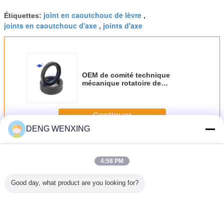
joint en caoutchouc de lèvre
Étiquettes:
,
joints en caoutchouc d'axe
joints d'axe
,
OEM de comité technique
mécanique rotatoire de
vilebrequin du joint de pompe
AE3409P AH8279E disponible
Continuer
DENG WENXING
Joint d'huile en caoutchouc
Plus
4:58 PM
Good day, what product are you looking for?
oteurs
NBR V99F JIS
Joint en
Joint en
Anne
E Joint
B2403 V Ring
caoutchouc de
caoutchouc d'axe
hydrauli
chéité
Seal Hydraulic
haute résistance
vertical, joints
caoutc
le de
Cylinder Piston
de la poussière
enfermés par
pneumati