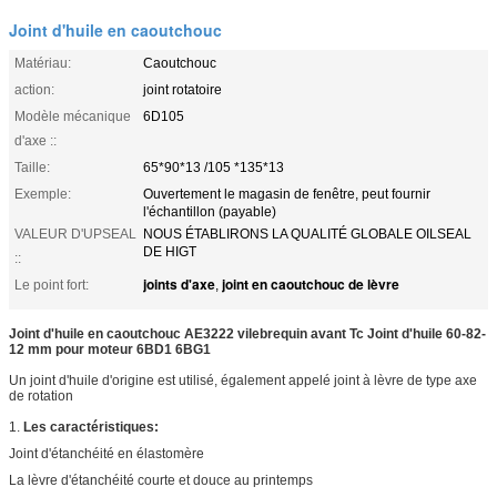
Joint d'huile en caoutchouc
Matériau:
Caoutchouc
action:
joint rotatoire
Modèle mécanique
6D105
d'axe ::
Taille:
65*90*13 /105 *135*13
Exemple:
Ouvertement le magasin de fenêtre, peut fournir
l'échantillon (payable)
VALEUR D'UPSEAL
NOUS ÉTABLIRONS LA QUALITÉ GLOBALE OILSEAL
DE HIGT
::
joints d'axe
joint en caoutchouc de lèvre
Le point fort:
,
Joint d'huile en caoutchouc AE3222 vilebrequin avant Tc Joint d'huile 60-82-
12 mm pour moteur 6BD1 6BG1
Un joint d'huile d'origine est utilisé, également appelé joint à lèvre de type axe
de rotation
1.
Les caractéristiques:
Joint d'étanchéité en élastomère
La lèvre d'étanchéité courte et douce au printemps