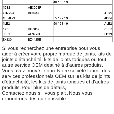
48 * 68 * 9
4D32
AE3053F
4TNV94
BH5444E
4TNV9
4D84E-3
55 * 72 * 9
4D84E
4LE2
50 * 68 * 9
ALE2
K4N
AH2057
AH35
FD33
AE3298E
FD33
ZX330
BZ4425E
Si vous recherchez une entreprise pour vous
aider à créer votre propre marque de joints, kits de
joints d'étanchéité, kits de joints toriques ou tout
autre service OEM destiné à d'autres produits.
Vous avez trouvé le bon.
Notre société fournit des
services professionnels OEM sur les kits de joints
d'étanchéité, les kits de joints toriques et d'autres
produits.
Pour plus de détails,
Contactez nous s'il vous plait .
Nous vous
répondrons dès que possible.