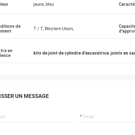
Mutakilwa Wilson Afrique
Carlo
leur
jaune, bleu
Caracté
eux clients, choses sont toujours
Le bon fournisseur, et d
d'habitude, les produits d'agence
suggestions professionn
00% authentique, représentation
marchandises sont bonn
ditions de
Capacit
T / T, Western Union,
ement
d'appro
t exceptionnelle. Expédition rapide
auront le long coopertion 
vic très bon je recommande mérite
es !
tre en
kits de joint de cylindre d'excavatrice
,
joints en c
dence
ISSER UN MESSAGE