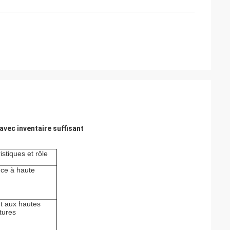
avec inventaire suffisant
istiques et rôle
nce à haute
t aux hautes
tures