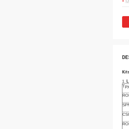
DE
Kit
1.
L
Tp
RO
SP
CSI
RO