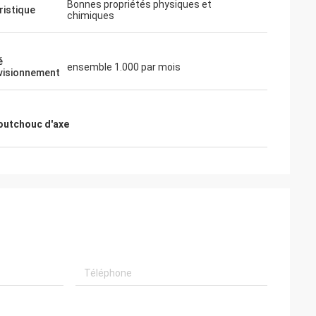
Bonnes propriétés physiques et
ristique
chimiques
onner toujours des
elles, des
e qualité, nous
é
ensemble 1.000 par mois
visionnement
à l'avenir.
aoutchouc d'axe