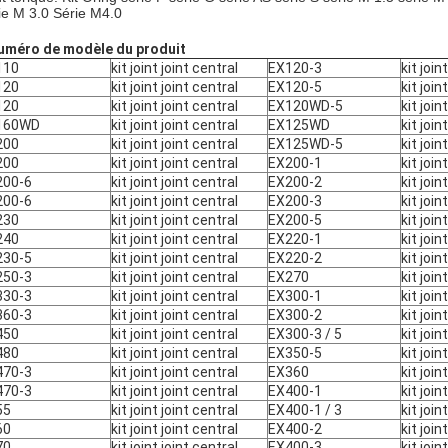
ie M 3.0 Série M4.0
uméro de modèle du produit
110
kit joint joint central
EX120-3
kit join
120
kit joint joint central
EX120-5
kit join
120
kit joint joint central
EX120WD-5
kit join
160WD
kit joint joint central
EX125WD
kit join
200
kit joint joint central
EX125WD-5
kit join
200
kit joint joint central
EX200-1
kit join
200-6
kit joint joint central
EX200-2
kit join
200-6
kit joint joint central
EX200-3
kit join
230
kit joint joint central
EX200-5
kit join
240
kit joint joint central
EX220-1
kit join
230-5
kit joint joint central
EX220-2
kit join
250-3
kit joint joint central
EX270
kit join
330-3
kit joint joint central
EX300-1
kit join
360-3
kit joint joint central
EX300-2
kit join
450
kit joint joint central
EX300-3 / 5
kit join
480
kit joint joint central
EX350-5
kit join
470-3
kit joint joint central
EX360
kit join
470-3
kit joint joint central
EX400-1
kit join
55
kit joint joint central
EX400-1 / 3
kit join
60
kit joint joint central
EX400-2
kit join
70
kit joint joint central
EX400-3
kit join