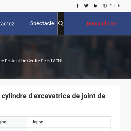
French
Spectacle
tactez
Demande De
RV
Nous
Soumission
ice De Joint De Centre De HITACHI
 cylindre d'excavatrice de joint de
gine
Japon