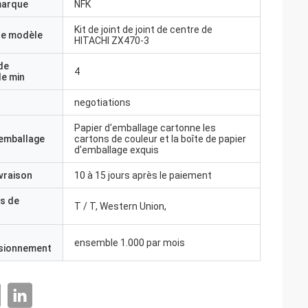
marque
NFK
Kit de joint de joint de centre de
e modèle
HITACHI ZX470-3
de
4
e min
negotiations
Papier d'emballage cartonne les
'emballage
cartons de couleur et la boîte de papier
d'emballage exquis
ivraison
10 à 15 jours après le paiement
s de
T / T, Western Union,
ensemble 1.000 par mois
isionnement