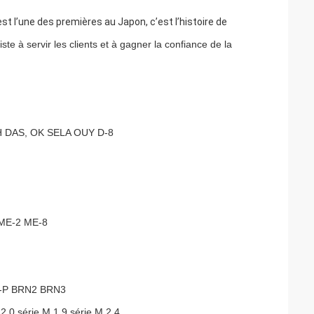
st l’une des premières au Japon, c’est l’histoire de
te à servir les clients et à gagner la confiance de la
H DAS, OK SELA OUY D-8
 ME-2 ME-8
-P BRN2 BRN3
 2.0 série M 1.9 série M 2.4