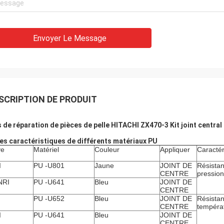
Envoyer Le Message
SCRIPTION DE PRODUIT
s de réparation de pièces de pelle HITACHI ZX470-3 Kit joint central 
es caractéristiques de différents matériaux PU
ye
Matériel
Couleur
Appliquer
Caractér
I
PU -U801
Jaune
JOINT DE
Résista
CENTRE
pression
NRI
PU -U641
Bleu
JOINT DE
CENTRE
PU -U652
Bleu
JOINT DE
Résistan
CENTRE
tempéra
I
PU -U641
Bleu
JOINT DE
CENTRE