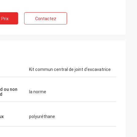
 Prix
Contactez
Kit commun central de joint d'excavatrice
d ou non
la norme
rd
ux
polyuréthane