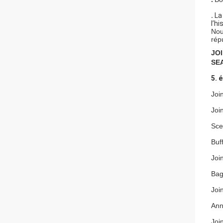
.
La
l’hi
Nou
répu
JO
SE
5. 
Joi
Joi
Sce
Buf
Joi
Bag
Joi
Ann
Joi