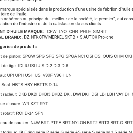
 marque spécialisée dans la production d’une usine de fabriion d’huile e
stoire de l’huile.
s adhérons au principe du "meilleur de la société, le premier", qui consis
tation de l'industrie et de la satisfaction de ses clients.
INT D'HUILE MARQUE:
.
CFW .LYO .CHR.
PHLE.
SIMRIT
AL BRAND:
. DZ. NFK.CFW MERKEL SKF B + S AUTOX Pro-one
égories de produits
nt de piston: SPGW SPG SPG SPG SPGA NCI OSI OSI OUIS OHM OK
nt de tige: IDI IU ISI IUIS D-2 D-3 D-6
au: UPI UPH USH USI V99F V96H UN
f Seal: HBTS HBY HBTTS D-14
nt racleur: DKB DKBI DKBI3 DKBZ DKI, DWI
DKH
DSI LBI LBH VAY DH
ue d'usure: WR KZT RYT
nt rotatif: ROI D-14 SPN
eau de soutien: N4W BRT-PTFE BRT-NYLON
BRT2
BRT3 BRT-G BRT
nt torique: Kit Oring série P série G série AS série S série M 1.5 série M