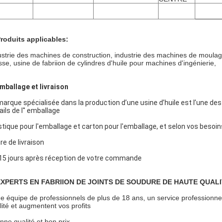
Produits applicables:
ustrie des machines de construction, industrie des machines de moulage p
sse, usine de fabriion de cylindres d'huile pour machines d'ingénierie,
Emballage et livraison
marque spécialisée dans la production d’une usine d’huile est l’une des p
ails de l'' emballage
stique pour l'emballage et carton pour l'emballage, et selon vos besoin
re de livraison
15 jours après réception de votre commande
 EXPERTS EN FABRIION DE JOINTS DE SOUDURE DE HAUTE QUALI
e équipe de professionnels de plus de 18 ans, un service professionnel 
lité et augmentent vos profits
nne qualité et bon prix