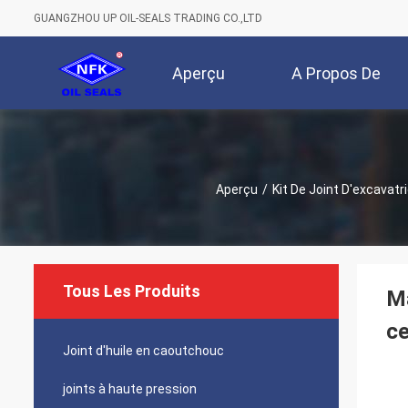
GUANGZHOU UP OIL-SEALS TRADING CO.,LTD
Aperçu
A Propos De
Nous
Aperçu
/
Kit De Joint D'excavatr
Tous Les Produits
Ma
c
Joint d'huile en caoutchouc
joints à haute pression