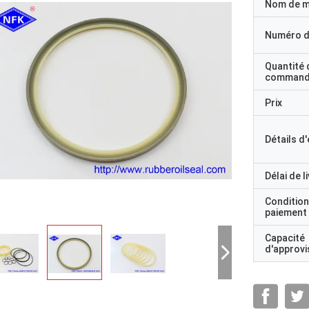
Nom de 
Numéro d
Quantité 
command
Prix
Détails d
Délai de l
Condition
paiement
Capacité
d'approv