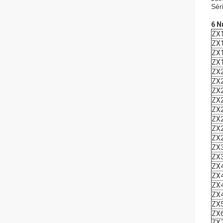
Sér
6
N
ZX
ZX
ZX
ZX
ZX
ZX
ZX
ZX
ZX
ZX
ZX
ZX
ZX
ZX
ZX
ZX
ZX
ZX
ZX
ZX
ZX