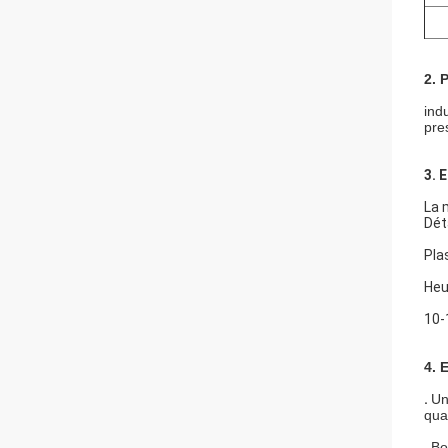
2. 
ind
pre
3. 
La 
Dét
Pla
Heu
10-
4.
.
Un
qua
.
Bo