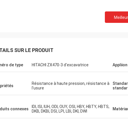
Meilleur
TAILS SUR LE PRODUIT
éro de type
HITACHI ZX470-3 d'excavatrice
Appliion
Résistance à haute pression, résistance à
Standar
priétés
l'usure
standa
IDI, ISI, IUH, ODI, OUY, OSI, HBY, HBTY, HBTS,
duits connexes
Matéria
DKB, DKBI, DSI, LPI, LBI, DKI, DWI