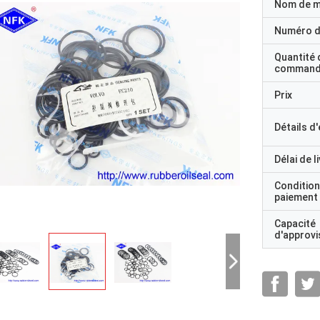
Nom de 
Numéro d
Quantité 
command
Prix
Détails d
Délai de l
Condition
paiement
Capacité
d'approv