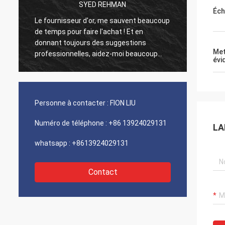
SYED REHMAN
Éch
s
Le fournisseur d'or, me sauvent beaucoup
Les vi
de temps pour faire l'achat ! Et en
comme 
donnant toujours des suggestions
sont 1
Met
professionnelles, aidez-moi beaucoup
de coû
évi
dans les affaires ! Merci ! Tout dans le
et ser
meilleur ordre, les biens de la bonne
5 étoil
qualité, expédition rapide et service très
bon que je recommande. Mérite 5 étoiles !
Personne à contacter :
FION LIU
Vos produits regarde très bien et de
haute qualité trop et contactera votre
Numéro de téléphone :
+86 13924029131
LA
société pour acheter plus
whatsapp :
+8613924029131
Contact