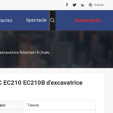
French
Spectacle
tactez
Demande De
RV
Nous
Soumission
cavatrice Résistant À L'huile,
C EC210 EC210B d'excavatrice
gine
Taiwan