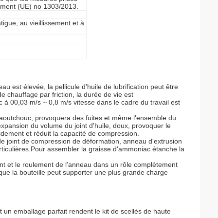
glement (UE) no 1303/2013.
atigue, au vieillissement et à
est élevée, la pellicule d'huile de lubrification peut être
de chauffage par friction, la durée de vie est
à 00,03 m/s ~ 0,8 m/s vitesse dans le cadre du travail est
 caoutchouc, provoquera des fuites et même l'ensemble du
 expansion du volume du joint d'huile, doux, provoquer le
idement et réduit la capacité de compression.
e de joint de compression de déformation, anneau d'extrusion
rticulières.Pour assembler la graisse d'ammoniac étanche la
oint et le roulement de l'anneau dans un rôle complètement
 que la bouteille peut supporter une plus grande charge
 un emballage parfait rendent le kit de scellés de haute