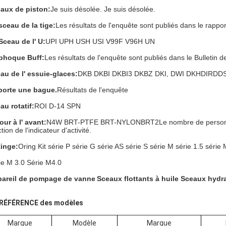
aux de piston:
Je suis désolée. Je suis désolée.
sceau de la tige:
Les résultats de l'enquête sont publiés dans le rapp
Sceau de l' U:
UPI UPH USH USI V99F V96H UN
phoque Buff:
Les résultats de l'enquête sont publiés dans le Bulletin 
au de l' essuie-glaces:
DKB DKBI DKBI3 DKBZ DKI, DWI DKH
DIRD
DS
porte une bague.
Résultats de l'enquête
au rotatif:
ROI D-14 SPN
our à l' avant:
N4W BRT-PTFE BRT-NYLON
BRT2
Le nombre de person
tion de l'indicateur d'activité.
inge:
Oring Kit série P série G série AS série S série M série 1.5 série 
ie M 3.0 Série M4.0
areil de pompage de vanne
Sceaux flottants à huile Sceaux hydr
. RÉFÉRENCE des modèles
Marque
Modèle
Marque