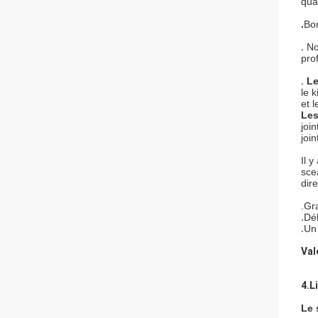
qua
.
Bon
.
No
pro
.
Le
le 
et 
Les
joi
join
Il 
sce
dir
.
Gra
.
Dél
.
Un 
Val
4.
L
Le 