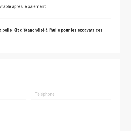
uvrable après le paiement
onner toujours des
elles, des
e qualité, nous
 pelle
,
Kit d'étanchéité à l'huile pour les excavatrices
,
à l'avenir.