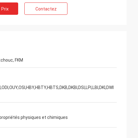
 Prix
Contactez
tchouc, FKM
IUH,ODI,OUY,OSI,HBY,HBTY,HBTS,DKB,DKBI,DSI,LPI,LBI,DKI,DWI
ropriétés physiques et chimiques