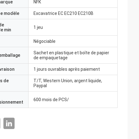
marque
NFK
e modèle
Excavatrice EC EC210 EC210B
de
1 jeu
e min
Négociable
Sachet en plastique et boîte de papier
'emballage
de empaquetage
ivraison
1 jours ouvrables après paiement
s de
T/T, Western Union, argent liquide,
Paypal
600 mois de PCS/
isionnement