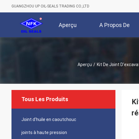
GUANGZHOU UP OIL-SEALS TRADING CO.,LTD
Aperçu
A Propos De
Nous
Aperçu
/
Kit De Joint D'excava
Tous Les Produits
Ki
ré
Joint d'huile en caoutchouc
joints à haute pression