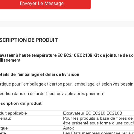
Envoyer Le Message
SCRIPTION DE PRODUIT
avateur à haute température EC EC210 EC210B Kit de jointure de sou
illissement
tails de l'emballage et délai de livraison
stique pour l'emballage et carton pour l'emballage, et selon vos besoin
édition dans un délai de 1 jour ouvrable après paiement
scription du produit
duit applicable
Excavateur EC EC210 EC210B
ériau:
Pour les produits à base de fibres de p
être présenté sous forme d'une couch
rque
Autox
eté
Les États membres doivent veiller à 