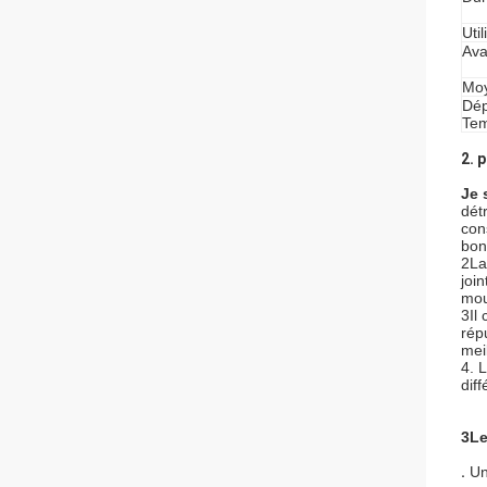
Uti
Ava
Moy
Dép
Tem
2. 
Je 
détr
con
bon
2La
joi
mou
3Il
rép
mei
4. 
dif
3Le
.
Un