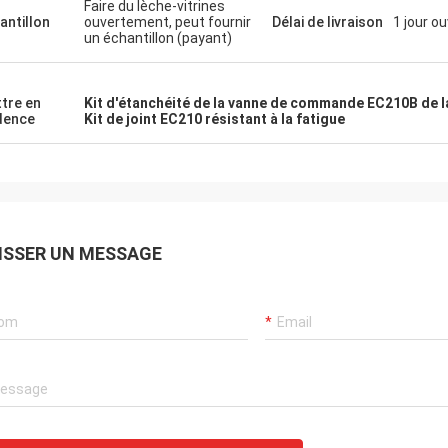
Faire du lèche-vitrines
Mutakilwa Wilson Afrique
Carlo
antillon
ouvertement, peut fournir
Délai de livraison
1 jour o
un échantillon (payant)
eux clients, choses sont toujours
Le bon fournisseur, et d
d'habitude, les produits d'agence
suggestions professionn
00% authentique, représentation
marchandises sont bonn
tre en
Kit d'étanchéité de la vanne de commande EC210B de la
t exceptionnelle. Expédition rapide
auront le long coopertion 
dence
Kit de joint EC210 résistant à la fatigue
vic très bon je recommande mérite
es !
ISSER UN MESSAGE