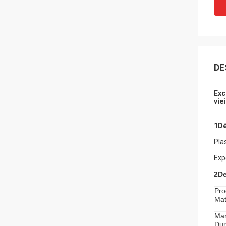
DE
Exc
vie
1Dé
Pla
Exp
2De
Pro
Mat
Ma
Dur