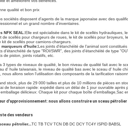
lité et améliorent vos bénéfices.
ne qualité et bon prix
s sociétés disposent d'agents de la marque japonaise avec des qualif
fessionnel et un grand nombre d'inventaires.
s NFK SEAL:
Elle est spécialisée dans le kit de scellés hydrauliques, l
kit de scellés pour chargeurs de roues, le kit de scellés pour broyeurs, l
le kit de scellés pour camions-chargeurs.
 marqueurs d'huile:
Les joints d'étanchéité de l'animal sont constitués
nts d'étanchéité de type "ROI/SWR", des joints d'étanchéité de type "OUY
ts de piston, joints rotatifs, etc.
y a 3 types de niveaux de qualité, le bon niveau de qualité fait avec le s
au d' huile taïwanais, le niveau de qualité bas avec le sceau d' huile ch
e, nous allons selon l'utilisation des composants de la tarification raison
nd stock, plus de 29 000 tailles et plus de 10 millions de pièces en sto
ai de livraison rapide: expédié dans un délai de 1 jour ouvrable après
emballage délicieux: Chaque kit pour chaque boîte d'emballage,
Sac en
eur d'approvisionnement: nous allons construire un sceau pétrolier
iste des vendeurs
sceau pétrolier...
TC TB TCV TCN DB DC DCY TC4Y ISPID BABSL