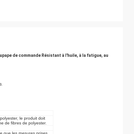
pape de commande Résistant à l'huile, à la fatigue, au
s.
olyester, le produit doit
e de fibres de polyester.
ce que les mesures prises