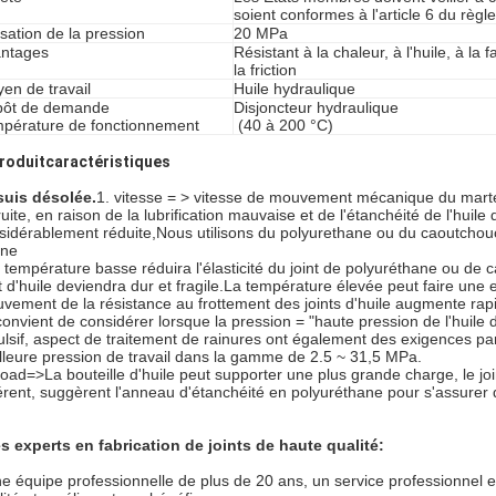
soient conformes à l'article 6 du rè
lisation de la pression
20 MPa
ntages
Résistant à la chaleur, à l'huile, à la f
la friction
en de travail
Huile hydraulique
ôt de demande
Disjoncteur hydraulique
pérature de fonctionnement
(40 à 200 °C)
produit
caractéristiques
suis désolée.
1. vitesse = > vitesse de mouvement mécanique du marteau 
uite, en raison de la lubrification mauvaise et de l'étanchéité de l'huile 
sidérablement réduite,Nous utilisons du polyurethane ou du caoutchouc 
ne
 température basse réduira l'élasticité du joint de polyuréthane ou de
nt d'huile deviendra dur et fragile.La température élevée peut faire une
vement de la résistance au frottement des joints d'huile augmente rap
 convient de considérer lorsque la pression = "haute pression de l'huil
ulsif, aspect de traitement de rainures ont également des exigences pa
lleure pression de travail dans la gamme de 2.5 ~ 31,5 MPa.
Load=>La bouteille d'huile peut supporter une plus grande charge, le j
férent, suggèrent l'anneau d'étanchéité en polyuréthane pour s'assurer
s experts en fabrication de joints de haute qualité:
e équipe professionnelle de plus de 20 ans, un service professionnel et