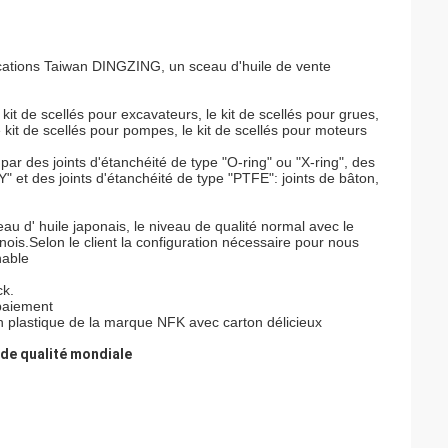
ications Taiwan DINGZING, un sceau d'huile de vente
e kit de scellés pour excavateurs, le kit de scellés pour grues,
e kit de scellés pour pompes, le kit de scellés pour moteurs
 par des joints d'étanchéité de type "O-ring" ou "X-ring", des
" et des joints d'étanchéité de type "PTFE": joints de bâton,
ceau d' huile japonais, le niveau de qualité normal avec le
inois.Selon le client la configuration nécessaire pour nous
nable
ck.
 paiement
 plastique de la marque NFK avec carton délicieux
 de qualité mondiale