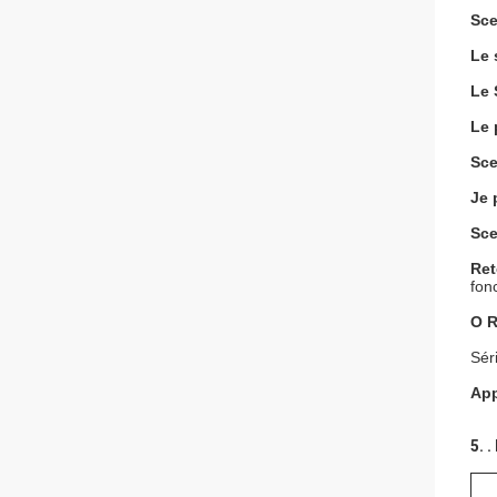
Sce
Le 
Le 
Le 
Sce
Je 
Sce
Ret
fonc
O R
Sér
App
5. 