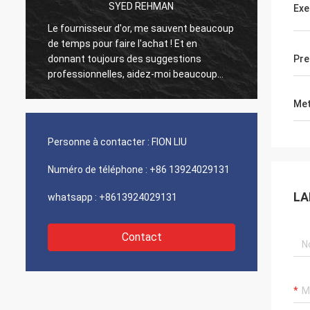
SYED REHMAN
Mut
Exe
Le fournisseur d'or, me sauvent beaucoup
Les vieux cl
de temps pour faire l'achat ! Et en
comme d'hab
donnant toujours des suggestions
sont 100% a
Pre
professionnelles, aidez-moi beaucoup
de coût exce
dans les affaires ! Merci ! Tout dans le
et servic t
Met
meilleur ordre, les biens de la bonne
5 étoiles !
qualité, expédition rapide et service très
bon que je recommande. Mérite 5 étoiles !
Personne à contacter :
FION LIU
Vos produits regarde très bien et de
haute qualité trop et contactera votre
Numéro de téléphone :
+86 13924029131
société pour acheter plus
LA
whatsapp :
+8613924029131
Contact