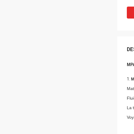
DE
MPA
1.
M
Maté
Flu
La 
Voy