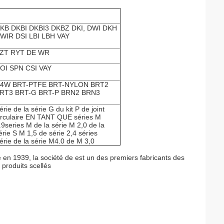
KB DKBI DKBI3 DKBZ DKI, DWI DKH
WIR DSI LBI LBH VAY
ZT RYT DE WR
OI SPN CSI VAY
4W BRT-PTFE BRT-NYLON BRT2
RT3 BRT-G BRT-P BRN2 BRN3
érie de la série G du kit P de joint
irculaire EN TANT QUE séries M
.9series M de la série M 2,0 de la
érie S M 1,5 de série 2,4 séries
érie de la série M4.0 de M 3,0
e en 1939, la société de est un des premiers fabricants des
 produits scellés