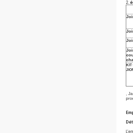
2.
é
Joi
Joi
Joi
Joi
cou
ch
KIT
JIO
, J
pro
Emp
Dét
L'e