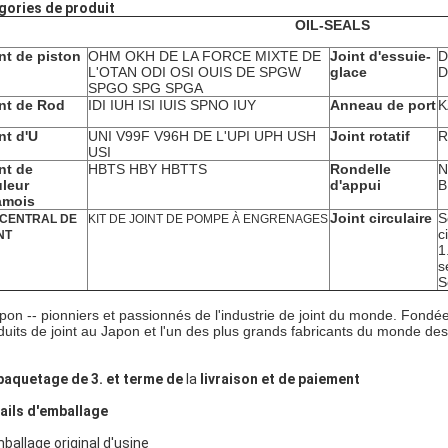
gories de produit
OIL-SEALS
nt de piston
OHM OKH DE LA FORCE MIXTE DE
Joint d'essuie-
D
L'OTAN ODI OSI OUIS DE SPGW
glace
D
SPGO SPG SPGA
nt de Rod
IDI IUH ISI IUIS
SPNO IUY
Anneau de port
K
nt d'U
UNI V99F V96H DE L'UPI UPH USH
Joint rotatif
R
USI
nt de
HBTS HBY HBTTS
Rondelle
N
leur
d'appui
B
amois
Joint circulaire
S
 CENTRAL DE
KIT DE JOINT DE POMPE À ENGRENAGES
c
NT
1
s
S
apon -- pionniers et passionnés de l'industrie de joint du monde. Fondé
duits de joint au Japon et l'un des plus grands fabricants du monde des
aquetage de 3. et terme de
la
livraison et de paiement
ails d'emballage
mballage original d'usine