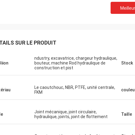
Meilleur
TAILS SUR LE PRODUIT
ndustry, excavatrice, chargeur hydraulique,
liion
bouteur, machine Rod hydraulique de
Stock
construction et pist
Le caoutchouc, NBR, PTFE, unité centrale,
ériau
couleu
FKM
Joint mécanique, joint circulaire,
le
Taille
hydraulique, joints, joint de flottement