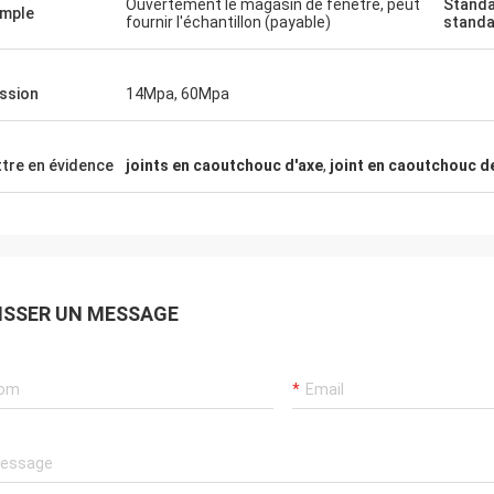
Ouvertement le magasin de fenêtre, peut
Standa
akilwa Wilson Afrique
Carlo
mple
fournir l'échantillon (payable)
stand
ients, choses sont toujours
Le bon fournisseur, et donner
itude, les produits d'agence
suggestions professionnelles
uthentique, représentation
marchandises sont bonne qua
ssion
14Mpa, 60Mpa
ptionnelle. Expédition rapide
auront le long coopertion à l'av
rès bon je recommande mérite
tre en évidence
joints en caoutchouc d'axe
,
joint en caoutchouc de
ISSER UN MESSAGE