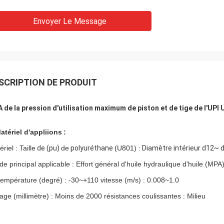
Envoyer Le Message
SCRIPTION DE PRODUIT
 de la pression d'utilisation maximum de piston et de tige de l'UPI U
atériel d'
appliions
:
riel : Taille
de (pu)
de
polyuréthane
(U801) :
Diamètre intérieur d12
ide principal applicable : Effort général d'huile hydraulique d'huile (MPA
température (degré) : -30~+110 vitesse (m/s) : 0.008~1.0
age (millimètre) : Moins de 2000 résistances coulissantes : Milieu