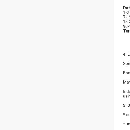
Dat
1-2
7-1
15-
90-
Ter
4.
L
Spé
Bon
Mat
Ind
usi
5.
* n
*
un