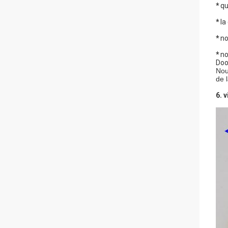
*
qua
*
la
*
no
*
no
Doo
Nou
de l
6. 