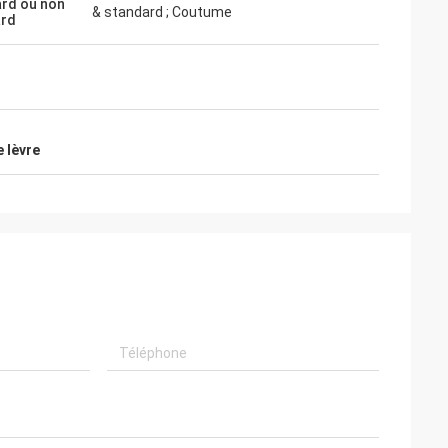
rd ou non
& standard ; Coutume
ard
 toujours des
, des
lité, nous
enir.
 lèvre