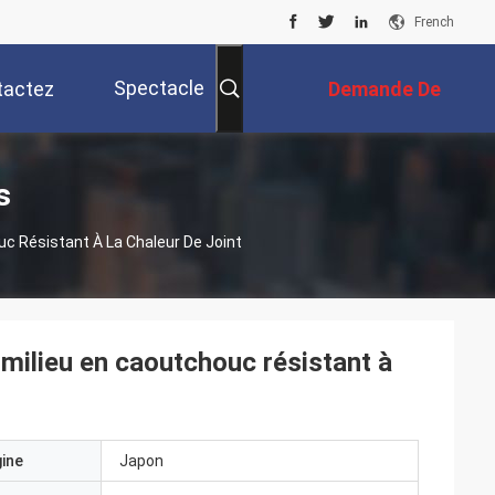
French
Spectacle
tactez
Demande De
RV
Nous
Soumission
s
c Résistant À La Chaleur De Joint
milieu en caoutchouc résistant à
gine
Japon