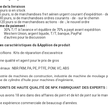
e de la livraison
 jours si en stock
5 jours, si de marchandises fret aérien urgent courant d'expédition - de
30 jours, si de marchandises ordres courants - de - sur le chemin
120 jours si de marchandises actions - de -, le nouvel ordre
me de paiement :
30% T/T à l'avance et équilibre de 70% a payé avant expédition.
Western Union, argent liquide, T/T, banque, PayPaI
d'autres pour la discussion
es caractéristiques du &Appliion de produit
cifiions : Kits de réparation d'excavatrice
ne qualité et agent pour le prix de gros
ériaux : NBR.FKM, PA, PE, PTFE, POM, VC, ABS
ustrie de machines de construction, industrie de machine de moulage par 
ne de cylindre d'huile pour machines d'ingénierie,
 JOINTS DE HAUTE QUALITÉ DE NFK FABRIQUANT DES EXPERTS :
ous avons 18 ans dans des affaires de joint et de kit de joint sur le m
e expérience commerciale de beaucoup d'années.