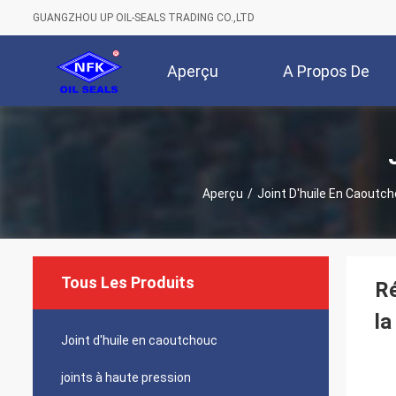
GUANGZHOU UP OIL-SEALS TRADING CO.,LTD
Aperçu
A Propos De
Nous
Aperçu
/
Joint D'huile En Caoutc
Tous Les Produits
Ré
la
Joint d'huile en caoutchouc
joints à haute pression