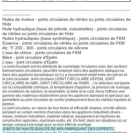
--------------------------------------------------------------------------------------
-------------------
Huiles de moteur - joints circulaires de nitriles ou joints circulaires de
Hnbr
Huile hydraulique (base de pétrole, industrielles) - joints circulaires
de nitriles ou joints circulaires de Hnbr
Huiles hydrauliques (base synthétique) - joints circulaires de FKM
Essence - joints circulaires de nitriles ou joints circulaires de FKM
Air, °F 200 - 300 - joints circulaires de silicone
L'eau de chlore - joints circulaires de FKM
Bière - joint circulaire d'Epdm
L'eau - joint circulaire d'Epdm
Le joint circulaire est les éléments de cachetage circulaires avec des sections
transversales circulaires, peut être employé dans des appliions statiques ou
dans des appliions dynamiques où il y a mouvement relatif entre les pièces et
le joint circulaire. Joint circulaire (JOINT CIRCULAIRE d'EPDM, JOINT
CIRCULAIRE de NBR, JOINT CIRCULAIRE de HNBR…) la sélection est basée
sur la compatibilité chimique, la température d'appliion, la pression de scellage,
les conditions de lubriion, le duromètre, la taille et le coût. Nous t'offrons une
gamme des matériaux élastomères pour les appliions standard et spéciaux qui
permettent au joint circulaire de sceller pratiquement tous les médias liquides et
gazeux.
Le joint circulaire, en raison de leur forme et efficacité simples, ont été utilisés
pendant un certain nombre d'années dans les appliions industriels divers -
valves, moteurs industriels, matériel médical, équipement et machines de
construction agricoles, machines-outils, etc. En bref, dans les situations où un
design compact est exigé pour un bon effet de scellage.
JOINTS DE HAUTE QUALITÉ DE NFK FABRIQUANT DES EXPERTS :
.
L'équipe professionnelle plus de 23 ans, service professionnel et emballage