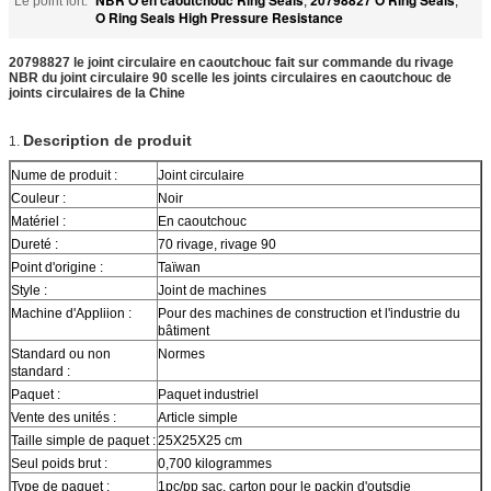
Le point fort:
,
,
O Ring Seals High Pressure Resistance
20798827 le joint circulaire en caoutchouc fait sur commande du rivage
NBR du joint circulaire 90 scelle les joints circulaires en caoutchouc de
joints circulaires de la Chine
Description de produit
1.
Nume de produit :
Joint circulaire
Couleur :
Noir
Matériel :
En caoutchouc
Dureté :
70 rivage, rivage 90
Point d'origine :
Taïwan
Style :
Joint de machines
Machine d'Appliion :
Pour des machines de construction et l'industrie du
bâtiment
Standard ou non
Normes
standard :
Paquet :
Paquet industriel
Vente des unités :
Article simple
Taille simple de paquet :
25X25X25 cm
Seul poids brut :
0,700 kilogrammes
Type de paquet :
1pc/pp sac, carton pour le packin d'outsdie