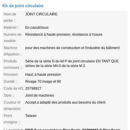
Kit de joint circulaire
Nom de
JOINT CIRCULAIRE
partie ::
Matériel ::
En caoutchouc
Numéro de
Résistance à haute pression, résistance à l'usure
modèle:
Machine
pour des machines de construction et l'industrie du bâtiment
d'Appliion ::
Produits
Série de la série G du kit P de joint circulaire EN TANT QUE
séries de la série M4.0 de la série M 3
connexes ::
Pression:
Haut, à haute pression
Dureté ::
Rivage 70 rivage et 90
Code de HS:
20798827
Style ::
Joint de machines
Couleur et
Accept a adapté des produits aux besoins du client
dimension:
Point
Taïwan
d'origine ::
NBR O en caoutchouc Ring Seals
20798827 O Ring Seals