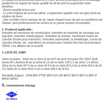
parfait font le regard de haute qualité de kit de joint et augmenter votre
bénéfice.
. Bonne qualité et bon prix
. Le joint original de joint est utilisé, a également appelé l'axe du type joints de
rotation de lèvre
. Nos sociétés ont la marque de de Japan d'agent avec de pro-un qualifiions de
Taïwan, joint professionnel de ventes et un grand nombre d'inventaire.
2. Productd applicable :
industrie de machines de construction, industrie de machine de moulage par
injection, industrie métallurgique, l'industrie de presse, machinant l'usine de
cylindre d'huile pour machines, l'industrie automobile, la métallurgie, l'usine de
cylindre d'huile, etc., specifiions de produit avec l'autant d'en tant qu'inventaire
30000. Les affaires de la société
3. LISTE DE JOINT
Joint circulaire : Série de la série G du kit P de joint circulaire EN TANT QUE
séries M 1.9series M de la série M 2,0 de la série S M 1,5 de série 2,4 séries
Série de la série M7.0 de la série M 6,0 de la série M 5,0 de la série M4.0 de M
3,0 Série de
la
série M10.0 de
la
série M9.0 de M 8,0
Rondelle d'appui : N4W BRT-PTFE BRT-NYLON BRT2 BRT3 BRT-G BRT-P
BRN2 BRN3
5.
visionnement d'image