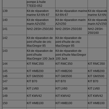
pompe à huile
T7EED-052
139
Kit de réparation
Kit de réparation marine
Kit de réparatio
marine IUI 6N-67
IUI 6N-67
marine IUI 6N-
140
Kit de réparation
Kit de réparation marin
Kit de réparatio
marin A2V250
A2V250
marin A2V250
141
NH2-28SH-250/160
NH2-28SH-250/160
NH2-28SH-
250/160
142
Kit de réparation de
Kit de réparation de
joint d'huile de cric
joint d'huile de cric
MacGregor 85
MacGregor 85
143
Kit de réparation de
Kit de réparation de
joint d'huile
joint d'huile MacGregor
MacGregor 100 Jack
100 Jack
144
KIT RMC350
KIT RMC350
KIT RMC350
145
KIT HMB200
KIT HMB200
KIT HMB200
146
KIT GM3500
KIT GM3500
KIT GM3500
147
KIT B70
KIT B70
KIT B70
148
KIT LV60
KIT LV60
KIT LV60
149
KIT KWV42
KIT KWV42
KIT KWV42
150
KIT HMB100
KIT HMB100
KIT HMB100