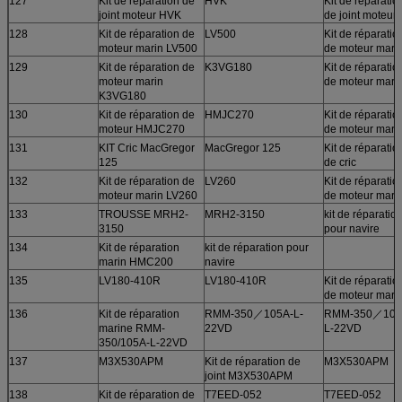
127
Kit de réparation de
HVK
Kit de réparatio
joint moteur HVK
de joint moteur
128
Kit de réparation de
LV500
Kit de réparatio
moteur marin LV500
de moteur mari
129
Kit de réparation de
K3VG180
Kit de réparatio
moteur marin
de moteur mari
K3VG180
130
Kit de réparation de
HMJC270
Kit de réparatio
moteur HMJC270
de moteur mari
131
KIT Cric MacGregor
MacGregor 125
Kit de réparatio
125
de cric
132
Kit de réparation de
LV260
Kit de réparatio
moteur marin LV260
de moteur mari
133
TROUSSE MRH2-
MRH2-3150
kit de réparatio
3150
pour navire
134
Kit de réparation
kit de réparation pour
marin HMC200
navire
135
LV180-410R
LV180-410R
Kit de réparatio
de moteur mari
136
Kit de réparation
RMM-350／105A-L-
RMM-350／105
marine RMM-
22VD
L-22VD
350/105A-L-22VD
137
M3X530APM
Kit de réparation de
M3X530APM
joint M3X530APM
138
Kit de réparation de
T7EED-052
T7EED-052