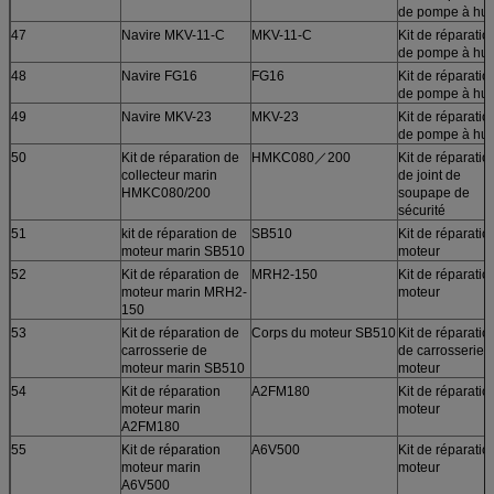
de pompe à hui
47
Navire MKV-11-C
MKV-11-C
Kit de réparatio
de pompe à hui
48
Navire FG16
FG16
Kit de réparatio
de pompe à hui
49
Navire MKV-23
MKV-23
Kit de réparatio
de pompe à hui
50
Kit de réparation de
HMKC080／200
Kit de réparatio
collecteur marin
de joint de
HMKC080/200
soupape de
sécurité
51
kit de réparation de
SB510
Kit de réparatio
moteur marin SB510
moteur
52
Kit de réparation de
MRH2-150
Kit de réparatio
moteur marin MRH2-
moteur
150
53
Kit de réparation de
Corps du moteur SB510
Kit de réparatio
carrosserie de
de carrosserie 
moteur marin SB510
moteur
54
Kit de réparation
A2FM180
Kit de réparatio
moteur marin
moteur
A2FM180
55
Kit de réparation
A6V500
Kit de réparatio
moteur marin
moteur
A6V500