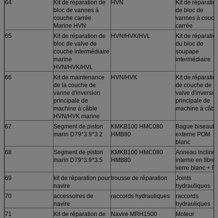
64
Kit de réparation de
HVN
Kit de réparatio
bloc de vannes à
de bloc de
couche carrée
vannes à couch
Marine HVN
carrée
65
Kit de réparation de
HVN/HVK/HVL
Kit de réparatio
bloc de valve de
du bloc de
couche intermédiaire
soupape
marine
intermédiaire
HVN/HVK/HVL
66
Kit de maintenance
HVN/HVK
Kit de réparatio
de la couche de
de couche de
vanne d'inversion
valve d'inversio
principale de
principale de
machine à câble
machine à câbl
HVN/HVK marine
67
Segment de piston
KMKB100 HMC080
Bague biseauté
marin D79*3.9*3.2
HMB80
externe POM
blanc
68
Segment de piston
KMKB100 HMC080
Anneau incliné
marin D79*3.9*3.5
HMB80
interne en fibre
verre blanc + F
69
kit de réparation pour
trousse de réparation
Joints
navire
hydrauliques
70
accessoires de
raccords hydrauliques
raccords
navire
hydrauliques
71
Kit de réparation de
Navire MRH1500
Moteur