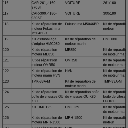
116
CAR-261／160-
VOITURE
261/160
970ST
117
CAR-300／180-
VOITURE
300/180
930ST
118
Kit de réparation de
Fukushima M5046BR
Kit de réparatio
moteur Fukushima
moteur
M5046BR
119
KIT d'emballage
Kit de réparation de
HMC080
d'origine HMC080
moteur marin
120
Kit de réparation
ME850
Kit de réparatio
moteur ME850
de moteur mari
121
Kit de réparation
OMR50
Kit de réparatio
moteur OMR50
de moteur mari
122
Kit de réparation de
HVN
Kit de réparatio
moteur marin HVN
de moteur mari
123
TMK-33A-M
Kit de réparation de
TMK-33A-M
moteur marin
124
Kit de réparation
Kit de réparation boîte
Kit de réparatio
boîte de vitesses OU
de vitesses OU K80
boîte de vitesse
K80
OU K80
125
KIT HMC125
HMC125
Kit de réparatio
de moteur mari
126
Kit de réparation de
MRH-1500
Kit de réparatio
moteur MRH-1500
moteur