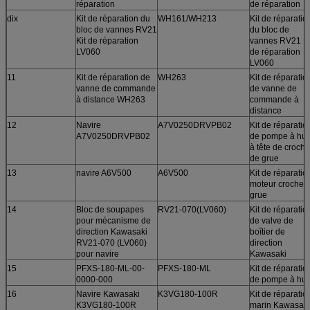
réparation
de réparation
dix
Kit de réparation du
WH161/WH213
Kit de réparatio
bloc de vannes RV21
du bloc de
Kit de réparation
vannes RV21 Ki
LV060
de réparation
LV060
11
Kit de réparation de
WH263
Kit de réparatio
vanne de commande
de vanne de
à distance WH263
commande à
distance
12
Navire
A7V0250DRVPB02
Kit de réparatio
A7V0250DRVPB02
de pompe à hui
à tête de croche
de grue
13
navire A6V500
A6V500
Kit de réparatio
moteur crochet 
grue
14
Bloc de soupapes
RV21-070(LV060)
Kit de réparatio
pour mécanisme de
de valve de
direction Kawasaki
boîtier de
RV21-070 (LV060)
direction
pour navire
Kawasaki
15
PFXS-180-ML-00-
PFXS-180-ML
Kit de réparatio
0000-000
de pompe à hui
16
Navire Kawasaki
K3VG180-100R
Kit de réparatio
K3VG180-100R
marin Kawasaki