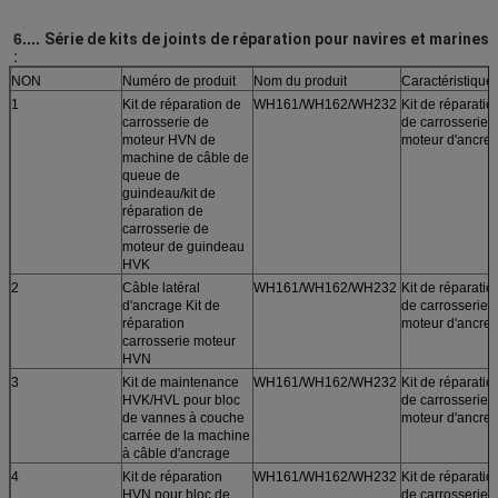
6....
Série de kits de joints de réparation pour navires et marines
:
NON
Numéro de produit
Nom du produit
Caractéristique
1
Kit de réparation de
WH161/WH162/WH232
Kit de réparatio
carrosserie de
de carrosserie 
moteur HVN de
moteur d'ancre
machine de câble de
queue de
guindeau/kit de
réparation de
carrosserie de
moteur de guindeau
HVK
2
Câble latéral
WH161/WH162/WH232
Kit de réparatio
d'ancrage Kit de
de carrosserie 
réparation
moteur d'ancre
carrosserie moteur
HVN
3
Kit de maintenance
WH161/WH162/WH232
Kit de réparatio
HVK/HVL pour bloc
de carrosserie 
de vannes à couche
moteur d'ancre
carrée de la machine
à câble d'ancrage
4
Kit de réparation
WH161/WH162/WH232
Kit de réparatio
HVN pour bloc de
de carrosserie 