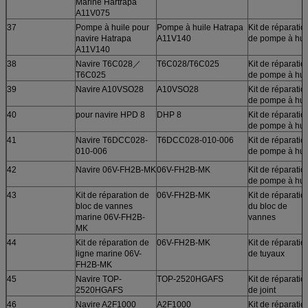
Marine Hartrapa
A11V075
37
Pompe à huile pour
Pompe à huile Hatrapa
Kit de réparatio
navire Hatrapa
A11V140
de pompe à hui
A11V140
38
Navire T6C028／
T6C028/T6C025
Kit de réparatio
T6C025
de pompe à hui
39
Navire A10VSO28
A10VSO28
Kit de réparatio
de pompe à hui
40
pour navire HPD 8
DHP 8
Kit de réparatio
de pompe à hui
41
Navire T6DCC028-
T6DCC028-010-006
Kit de réparatio
010-006
de pompe à hui
42
Navire 06V-FH2B-MK
06V-FH2B-MK
Kit de réparatio
de pompe à hui
43
Kit de réparation de
06V-FH2B-MK
Kit de réparatio
bloc de vannes
du bloc de
marine 06V-FH2B-
vannes
MK
44
Kit de réparation de
06V-FH2B-MK
Kit de réparatio
ligne marine 06V-
de tuyaux
FH2B-MK
45
Navire TOP-
TOP-2520HGAFS
Kit de réparatio
2520HGAFS
de joint
46
Navire A2F1000
A2F1000
Kit de réparatio