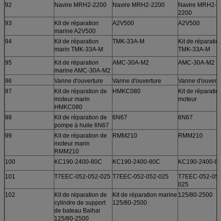
92
Navire MRH2-2200
Navire MRH2-2200
Navire MRH2-
2200
93
Kit de réparation
A2V500
A2V500
marine A2V500
94
Kit de réparation
TMK-33A-M
Kit de réparatio
marin TMK-33A-M
TMK-33A-M
95
Kit de réparation
AMC-30A-M2
AMC-30A-M2
marine AMC-30A-M2
96
Vanne d'ouverture
Vanne d'ouverture
Vanne d'ouvert
97
Kit de réparation de
HMKC080
Kit de réparatio
moteur marin
moteur
HMKC080
98
Kit de réparation de
6N67
6N67
pompe à huile 6N67
99
Kit de réparation de
RMM210
RMM210
moteur marin
RMM210
100
KC190-2400-80C
KC190-2400-80C
KC190-2400-8
101
T7EEC-052-052-025
T7EEC-052-052-025
T7EEC-052-052
025
102
Kit de réparation de
Kit de réparation marine
125/80-2500
cylindre de support
125/80-2500
de bateau Baihai
125/80-2500