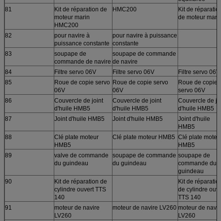
81
Kit de réparation de
HMC200
Kit de réparatio
moteur marin
de moteur mari
HMC200
82
pour navire à
pour navire à puissance
puissance constante
constante
83
soupape de
soupape de commande
commande de navire
de navire
84
Filtre servo 06V
Filtre servo 06V
Filtre servo 06V
85
Roue de copie servo
Roue de copie servo
Roue de copie
06V
06V
servo 06V
86
Couvercle de joint
Couvercle de joint
Couvercle de jo
d'huile HMB5
d'huile HMB5
d'huile HMB5
87
Joint d'huile HMB5
Joint d'huile HMB5
Joint d'huile
HMB5
88
Clé plate moteur
Clé plate moteur HMB5
Clé plate moteu
HMB5
HMB5
89
valve de commande
soupape de commande
soupape de
du guindeau
du guindeau
commande du
guindeau
90
Kit de réparation de
Kit de réparatio
cylindre ouvert TTS
de cylindre ouve
140
TTS 140
91
moteur de navire
moteur de navire LV260
moteur de navir
LV260
LV260