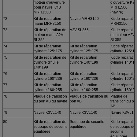
moteur d'ouverture
d'ouverture KY
pour navire KYB
MRH1500
MRH1500
(navire)
72
Kit de réparation
Navire MRH3150
Kit de réparatio
marin MRH3150
MRH3150
73
Kit de réparation de
A2V-SL355
Kit de réparatio
moteur marin A2V-
de moteur A2V-
SL355
SL355
74
Kit de réparation
Kit de réparation
Kit de réparatio
cylindre 125*175
cylindre 125*175
cylindre 125*1
75
Kit de réparation de
Kit de réparation
Kit de réparatio
cylindre d'huile
cylindre 140*199
cylindre 140*1
140*199
76
Kit de réparation
Kit de réparation
Kit de réparatio
cylindre 160*236
cylindre 160*236
cylindre 160*2
77
Kit de réparation
Kit de réparation
Kit de réparatio
cylindre 160*255
cylindre 160*255
cylindre 160*2
78
Plaque de transition
Plaque de transition du
Plaque de
du port AB du navire
port AB
transition du por
AB
79
Navire K3VL140
Navire K3VL140
Navire K3VL14
80
Kit de réparation de
Soupape de sécurité
Kit de réparatio
soupape de sécurité
équilibrée
de soupape de
équilibrée
sécurité
équilibrée