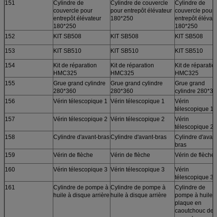
151
Cylindre de
Cylindre de couvercle
Cylindre de
couvercle pour
pour entrepôt élévateur
couvercle pour
entrepôt élévateur
180*250
entrepôt élévat
180*250
180*250
152
KIT SB508
KIT SB508
KIT SB508
153
KIT SB510
KIT SB510
KIT SB510
154
Kit de réparation
Kit de réparation
Kit de réparatio
HMC325
HMC325
HMC325
155
Grue grand cylindre
Grue grand cylindre
Grue grand
280*360
280*360
cylindre 280*3
156
Vérin télescopique 1
Vérin télescopique 1
Vérin
télescopique 1
157
Vérin télescopique 2
Vérin télescopique 2
Vérin
télescopique 2
158
Cylindre d'avant-bras
Cylindre d'avant-bras
Cylindre d'avant
bras
159
Vérin de flèche
Vérin de flèche
Vérin de flèche
160
Vérin télescopique 3
Vérin télescopique 3
Vérin
télescopique 3
161
Cylindre de pompe à
Cylindre de pompe à
Cylindre de
huile à disque arrière
huile à disque arrière
pompe à huile 
plaque en
caoutchouc de