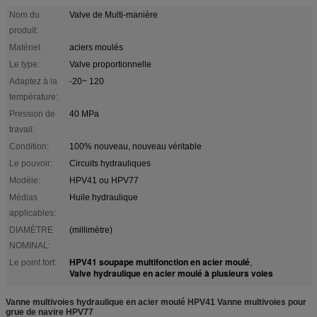
Nom du
Valve de Multi-manière
produit:
Matériel:
aciers moulés
Le type:
Valve proportionnelle
Adaptez à la
-20~ 120
température:
Pression de
40 MPa
travail:
Condition:
100% nouveau, nouveau véritable
Le pouvoir:
Circuits hydrauliques
Modèle:
HPV41 ou HPV77
Médias
Huile hydraulique
applicables:
DIAMÈTRE
(millimètre)
NOMINAL:
HPV41 soupape multifonction en acier moulé
Le point fort:
,
Valve hydraulique en acier moulé à plusieurs voies
Vanne multivoies hydraulique en acier moulé HPV41 Vanne multivoies pour
grue de navire HPV77