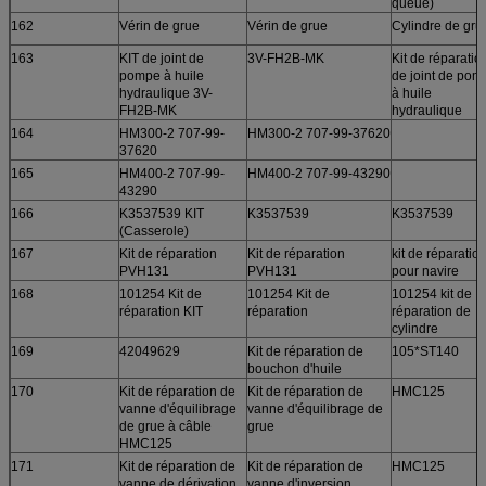
queue)
162
Vérin de grue
Vérin de grue
Cylindre de gru
163
KIT de joint de
3V-FH2B-MK
Kit de réparatio
pompe à huile
de joint de pom
hydraulique 3V-
à huile
FH2B-MK
hydraulique
164
HM300-2 707-99-
HM300-2 707-99-37620
37620
165
HM400-2 707-99-
HM400-2 707-99-43290
43290
166
K3537539 KIT
K3537539
K3537539
(Casserole)
167
Kit de réparation
Kit de réparation
kit de réparatio
PVH131
PVH131
pour navire
168
101254 Kit de
101254 Kit de
101254 kit de
réparation KIT
réparation
réparation de
cylindre
169
42049629
Kit de réparation de
105*ST140
bouchon d'huile
170
Kit de réparation de
Kit de réparation de
HMC125
vanne d'équilibrage
vanne d'équilibrage de
de grue à câble
grue
HMC125
171
Kit de réparation de
Kit de réparation de
HMC125
vanne de dérivation
vanne d'inversion