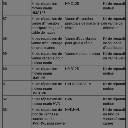
56
Kit de réparation
HMC125
Kit de réparatio
moteur marin
moteur
HMC125
57
Kit de réparation de
Vanne d'inversion
Kit de réparatio
vanne d'inversion
principale de machine à
de vanne de
principale de grue à
câble
dérivation
câble de navire
58
Kit de réparation de
Vanne d'équilibrage
Kit de réparatio
vanne d'équilibrage
pour grue à câble
de soupape
de grue marine
d'équilibrage
59
Kit de réparation de
Vanne variable moteur
Kit de réparatio
vanne variable pour
de vanne variab
moteur marin
60
Kit de réparation
HMB125
Kit de réparatio
moteur marin
moteur
HMB125
61
Kit de réparation de
HVL/HVK/HVL-A
Kit de réparatio
moteur marin
moteur
HVL/HVK
62
Kit de réparation de
HVN
Kit de réparatio
moteur marin HVN
moteur
63
Kit de réparation de
HVK/HVL
Kit de réparatio
bloc de vannes à
de bloc de
couche carrée
vannes à couch
HVK/HVL pour navire
carrée