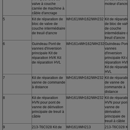
valve à couche
moteur d'ancre
carrée de machine à
câble d'ancrage
5
Kit de réparation de
WH161/WH162/WH232
Kit de réparatio
bloc de valve de
de bloc de valv
couche intermédiaire
de couche
de treuil d'ancre
intermédiaire d
treuil d'ancre
6
Guindeau Pont de
WH161vWH162/WH232
Guindeau Pont 
vannes d'inversion
vannes
principale Kit de
d'inversion
réparation HVK Kit
principale Kit d
de réparation HVL
réparation HVK
Kit de réparatio
HVL
7
Kit de réparation de
WH161/WH162/WH232
Kit de réparatio
vanne de commande
de vanne de
à distance
commande à
distance
8
Kit de réparation
WH161/WH162/WH232
Kit de réparatio
HVN pour pont de
HVN pour pont 
vanne de dérivation
vanne de
principale de treuil à
dérivation
câble
principale de
treuil à câble
9
213-T6C028 Kit de
WH161/WH213
213-T6C028 Kit