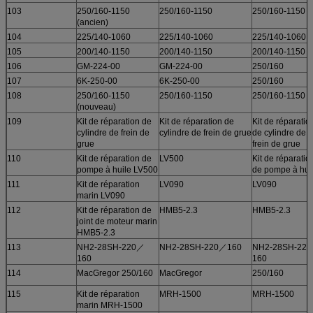
103
250/160-1150
250/160-1150
250/160-1150
(ancien)
104
225/140-1060
225/140-1060
225/140-1060
105
200/140-1150
200/140-1150
200/140-1150
106
GM-224-00
GM-224-00
250/160
107
6K-250-00
6K-250-00
250/160
108
250/160-1150
250/160-1150
250/160-1150
(nouveau)
109
Kit de réparation de
Kit de réparation de
Kit de réparatio
cylindre de frein de
cylindre de frein de grue
de cylindre de
grue
frein de grue
110
Kit de réparation de
LV500
Kit de réparatio
pompe à huile LV500
de pompe à hui
111
Kit de réparation
LV090
LV090
marin LV090
112
Kit de réparation de
HMB5-2.3
HMB5-2.3
joint de moteur marin
HMB5-2.3
113
NH2-28SH-220／
NH2-28SH-220／160
NH2-28SH-22
160
160
114
MacGregor 250/160
MacGregor
250/160
115
Kit de réparation
MRH-1500
MRH-1500
marin MRH-1500