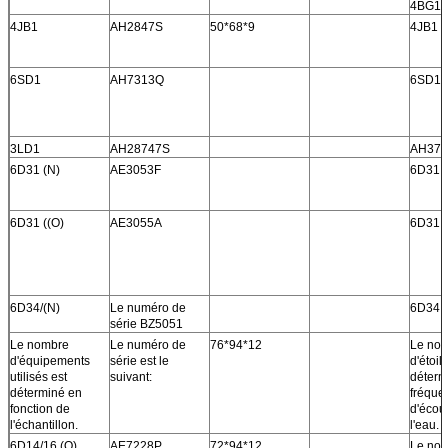
4BG1
4JB1
AH2847S
50*68*9
4JB1
6SD1
AH7313Q
6SD1
3LD1
AH28747S
AH372
6D31 (N)
AE3053F
6D31 (
6D31 ((O)
AE3055A
6D31 (
6D34/(N)
Le numéro de
6D34 (
série BZ5051
Le nombre
Le numéro de
76*94*12
Le no
d'équipements
série est le
d'étoil
utilisés est
suivant:
déterm
déterminé en
fréque
fonction de
d'écou
l'échantillon.
l'eau.
6D14/16 (O)
AE7228P
72*94*12
Le no