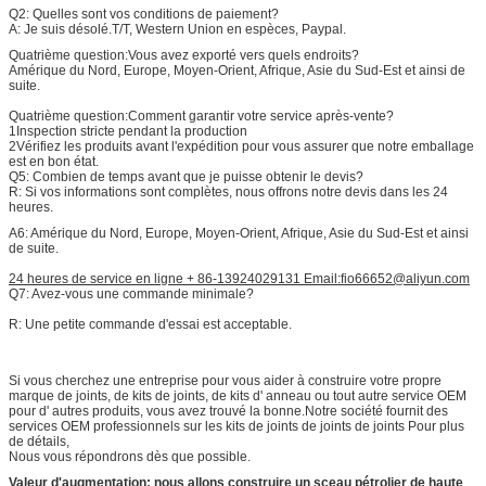
Q2: Quelles sont vos conditions de paiement?
A: Je suis désolé.
T/T, Western Union en espèces, Paypal.
Quatrième question:
Vous avez exporté vers quels endroits?
Amérique du Nord, Europe, Moyen-Orient, Afrique, Asie du Sud-Est et ainsi de
suite.
Quatrième question:
Comment garantir votre service après-vente?
1Inspection stricte pendant la production
2Vérifiez les produits avant l'expédition pour vous assurer que notre emballage
est en bon état.
Q5: Combien de temps avant que je puisse obtenir le devis?
R: Si vos informations sont complètes, nous offrons notre devis dans les 24
heures.
A6: Amérique du Nord, Europe, Moyen-Orient, Afrique, Asie du Sud-Est et ainsi
de suite.
24 heures de service en ligne + 86-13924029131 Email:fio66652@aliyun.com
Q7: Avez-vous une commande minimale?
R: Une petite commande d'essai est acceptable.
Si vous cherchez une entreprise pour vous aider à construire votre propre
marque de joints, de kits de joints, de kits d' anneau ou tout autre service OEM
pour d' autres produits, vous avez trouvé la bonne.Notre société fournit des
services OEM professionnels sur les kits de joints de joints de joints Pour plus
de détails,
Nous vous répondrons dès que possible.
Valeur d'augmentation: nous allons construire un sceau pétrolier de haute