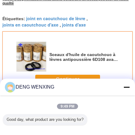
qualité
joint en caoutchouc de lèvre
Étiquettes:
,
joints en caoutchouc d'axe
joints d'axe
,
Sceaux d'huile de caoutchouc à
lèvres antipoussière 6D108 avant
le vilebrequin Sceaux d'huile
AH3409-EO
Continuer
DENG WENXING
Joint d'huile en caoutchouc
Plus
9:49 PM
Good day, what product are you looking for?
oteurs
NBR V99F JIS
Joint en
Joint en
Anne
E Joint
B2403 V Ring
caoutchouc de
caoutchouc d'axe
hydrauli