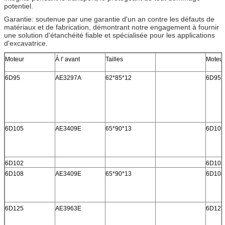
potentiel.
Garantie: soutenue par une garantie d'un an contre les défauts de
matériaux et de fabrication, démontrant notre engagement à fournir
une solution d'étanchéité fiable et spécialisée pour les applications
d'excavatrice.
Moteur
À l' avant
Tailles
Moteur
6D95
AE3297A
62*85*12
6D95
6D105
AE3409E
65*90*13
6D105
6D102
6D102
6D108
AE3409E
65*90*13
6D108
6D125
AE3963E
6D125