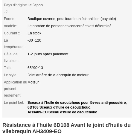
Pays d'origine
Le Japon
: J:
Forme:
Boutique ouverte, peut fournir un échantillon (payable)
modèle:
Le nombre de personnes concernées est déterminé.
Courant ::
En stock
La
-30~120
température ::
Délai de
1-2 jours après paiement
livraison::
Taille:
65*90*13
Le style:
Joint arrière de vilebrequin de moteur
Application du
Moteur
présent
règlement:
Sceaux à l'huile de caoutchouc pour lèvres anti-poussière
Le point fort:
,
6D108 Sceaux d'huile de caoutchouc
,
AH3409-EO Sceau d'huile de caoutchouc
Résistance à l'huile 6D108 Avant le joint d'huile du
vilebrequin AH3409-EO