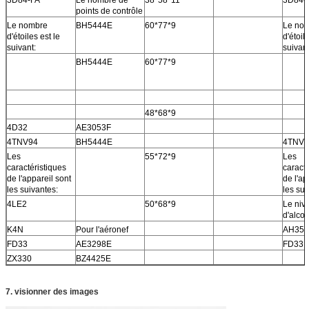
points de contrôle
Le nombre
BH5444E
60*77*9
Le no
d'étoiles est le
d'étoil
suivant:
suivant
BH5444E
60*77*9
48*68*9
4D32
AE3053F
4TNV94
BH5444E
4TNV9
Les
55*72*9
Les
caractéristiques
caracté
de l'appareil sont
de l'ap
les suivantes:
les sui
4LE2
50*68*9
Le niv
d'alco
K4N
Pour l'aéronef
AH35
FD33
AE3298E
FD33
ZX330
BZ4425E
7. visionner des images