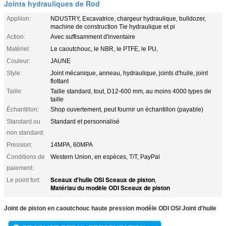
Joints hydrauliques de Rod
Appliion:
NDUSTRY, Excavatrice, chargeur hydraulique, bulldozer,
machine de construction Tie hydraulique et pi
Action:
Avec suffisamment d'inventaire
Matériel:
Le caoutchouc, le NBR, le PTFE, le PU,
Couleur:
JAUNE
Style:
Joint mécanique, anneau, hydraulique, joints d'huile, joint
flottant
Taille:
Taille standard, tout, D12-600 mm, au moins 4000 types de
taille
Échantillon:
Shop ouvertement, peut fournir un échantillon (payable)
Standard ou
Standard et personnalisé
non standard:
Pression:
14MPA, 60MPA
Conditions de
Western Union, en espèces, T/T, PayPal
paiement:
Sceaux d'huile OSI Sceaux de piston
Le point fort:
,
Matériau du modèle ODI Sceaux de piston
Joint de piston en caoutchouc haute pression modèle ODI OSI Joint d'huile