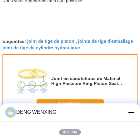
Nous vous répondrons dès que possible.
joint de tige de piston
joints de tige d'emballage
Étiquettes:
,
,
joint de tige de cylindre hydraulique
Joint en caoutchouc de Material
High Pressure Ring Piston Seal
OSI de modèle d'ODI
Continuer
DENG WENXING
Joints hydrauliques de Rod
Plus
8:38 PM