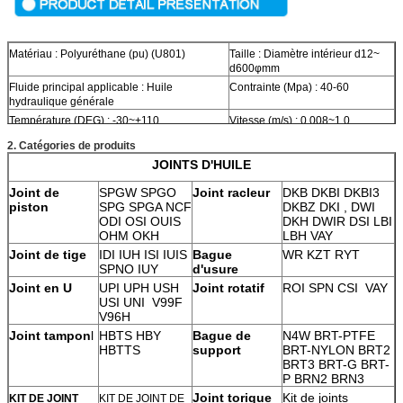
Matériau : Polyuréthane (pu) (U801) ​
Taille : Diamètre intérieur d12~
d600φmm
Fluide principal applicable : Huile
Contrainte (Mpa) : 40-60
hydraulique générale
Température (DEG) : -30~+110
Vitesse (m/s) : 0.008~1.0
Course (mm) : Moins de 2000
Résistance au glissement :
2. Catégories de produits
Moyenne
JOINTS D'HUILE
Joint de
SPGW SPGO
Joint racleur
DKB DKBI DKBI3
piston
SPG SPGA NCF
DKBZ DKI , DWI
ODI OSI OUIS
DKH
DWIR
DSI LBI
OHM OKH
LBH VAY
Joint de tige
IDI IUH ISI IUIS
Bague
WR KZT RYT
SPNO IUY
d'usure
Joint en U
UPI UPH USH
Joint rotatif
ROI SPN CSI VAY
USI UNI V99F
V96H
Joint tampon
l
HBTS HBY
Bague de
N4W BRT-PTFE
HBTTS
support
BRT-NYLON
BRT2
BRT3 BRT-G BRT-
P BRN2 BRN3
Joint torique
Kit de joints
KIT DE JOINT
KIT DE JOINT DE