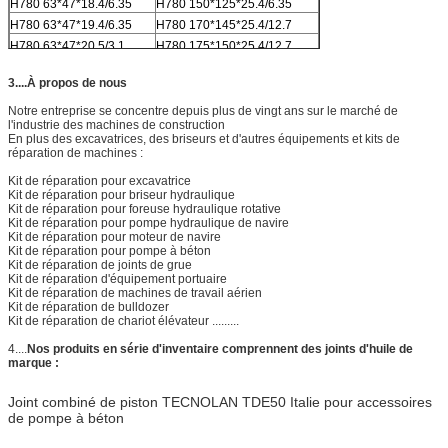
H780 63*47*18.4/6.35
H780 150*125*25.4/6.35
H780 63*47*19.4/6.35
H780 170*145*25.4/12.7
H780 63*47*20.5/3.1
H780 175*150*25.4/12.7
H780 65*50*18.4/6.35
H780 180*155*25.4/12.7
3....À propos de nous
H780 40*24*18.4/6.35
H780 185*160*25.4/12.7
H780 32*22*16.4/6.35
H780 190*165*25.4/12.7
Notre entreprise se concentre depuis plus de vingt ans sur le marché de
l'industrie des machines de construction
H780 32*22*15.5/2.6
H780 200*175*25.4/12.7
En plus des excavatrices, des briseurs et d'autres équipements et kits de
réparation de machines :
Kit de réparation pour excavatrice
Kit de réparation pour briseur hydraulique
Kit de réparation pour foreuse hydraulique rotative
Kit de réparation pour pompe hydraulique de navire
Kit de réparation pour moteur de navire
Kit de réparation pour pompe à béton
Kit de réparation de joints de grue
Kit de réparation d'équipement portuaire
Kit de réparation de machines de travail aérien
Kit de réparation de bulldozer
Kit de réparation de chariot élévateur .........
4....
Nos produits en série d'inventaire comprennent des joints d'huile de
marque :
Joint combiné de piston TECNOLAN TDE50 Italie pour accessoires
de pompe à béton