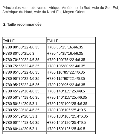
Principales zones de vente : Afrique, Amérique du Sud, Asie du Sud-Est,
Amérique du Nord, Asie du Nord-Est, Moyen-Orient
2.
Taille recommandée
TAILLE
TAILLE
H780 80*60*22.4/6.35
H780 35*25*16.4/6.35
H780 80*60*25/6.3
H780 45*35*16.4/6.35
H780 70*50*22.4/6.35
H780 100*75*22.4/6.35
H780 75*55*22.4/6.35
H780 105*80*22.4/6.35
H780 85*65*22.4/6.35
H780 110*85*22.4/6.35
H780 90*70*22.4/6.35
H780 115*90*22.4/6.35
H780 95*75*22.4/6.35
H780 120*95*22.4/6.35
H780 45*29*18.4/6.35
H780 140*115*25.4/9.5
H780 50*34*18.4/6.35
H780 140*115*25.4/6.35
H780 50*34*20.5/3.1
H780 125*100*25.4/6.35
H780 55*39*18.4/6.35
H780 130*105*25.4*9.5
H780 55*39*20.5/3.1
H780 130*105*25.4*6.35
H780 60*44*18.4/6.35
H780 145*120*25.4*9.5
H780 60*44*20.5/3.1
H780 150*125*25.4/9.5