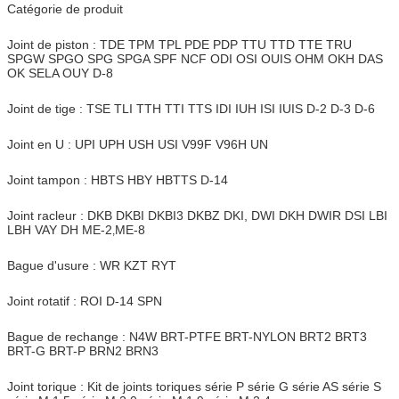
Catégorie de produit
Joint de piston : TDE TPM TPL PDE PDP TTU TTD TTE TRU
SPGW SPGO SPG SPGA SPF NCF ODI OSI OUIS OHM OKH DAS
OK SELA OUY D-8
Joint de tige : TSE TLI TTH TTI TTS IDI IUH ISI IUIS D-2 D-3 D-6
Joint en U : UPI UPH USH USI V99F V96H UN
Joint tampon : HBTS HBY HBTTS D-14
Joint racleur : DKB DKBI DKBI3 DKBZ DKI, DWI DKH DWIR DSI LBI
LBH VAY DH ME-2
ME-8
,
Bague d'usure : WR KZT RYT
Joint rotatif : ROI D-14 SPN
Bague de rechange : N4W BRT-PTFE BRT-NYLON BRT2 BRT3
BRT-G BRT-P BRN2 BRN3
Joint torique : Kit de joints toriques série P série G série AS série S