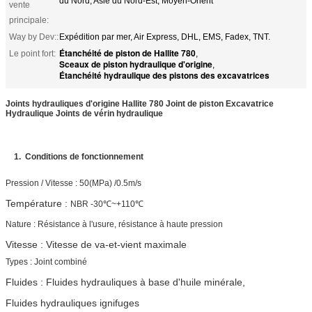
du Nord, Asie du Nord-Est, Moyen-Orient
vente
principale:
Way by Dev::
Expédition par mer, Air Express, DHL, EMS, Fadex, TNT.
Étanchéité de piston de Hallite 780
Le point fort:
,
Sceaux de piston hydraulique d'origine
,
Étanchéité hydraulique des pistons des excavatrices
Joints hydrauliques d'origine Hallite 780 Joint de piston Excavatrice
Hydraulique Joints de vérin hydraulique
1.
Conditions de fonctionnement
Pression / Vitesse : 50(MPa) /0.5m/s
Température :
NBR -30℃~+110℃
Nature : Résistance à l'usure, résistance à haute pression
Vitesse : Vitesse de va-et-vient maximale
Types : Joint combiné
Fluides : Fluides hydrauliques à base d'huile minérale,
Fluides hydrauliques ignifuges