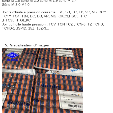
série M 1.5 série M 2.0 série M 1.9 série M 2.4
Série M 3.0 M4.0
Joints d'huile à pression courante : SC, SB, TC, TB, VC, VB, DCY,
TC4Y, TC4, TB4, DC, DB, VR, MG, OKC3,HSCL,HTC
,HTC9L,HTGL,KC
Joint d'huile haute pression : TCV, TCN TCZ ,TCN-6, TZ TCHD,
TCHD-1 ,ISPID, 15Z, 15Z-3...
5. Visualisation d'images