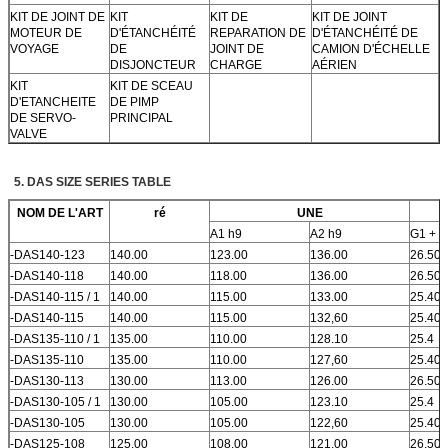
KIT DE JOINT DE
KIT
KIT DE
KIT DE JOINT
MOTEUR DE
D'ÉTANCHÉITÉ
REPARATION DE
D'ÉTANCHÉITÉ DE
VOYAGE
DE
JOINT DE
CAMION D'ÉCHELLE
DISJONCTEUR
CHARGE
AÉRIEN
KIT
KIT DE SCEAU
D'ETANCHEITE
DE PIMP
DE SERVO-
PRINCIPAL
VALVE
5. DAS SIZE SERIES TABLE
NOM DE L'ART
ré
UNE
A1 h9
A2 h9
G1 + 0
-DAS140-123
140.00
123.00
136.00
26.50
-DAS140-118
140.00
118.00
136.00
26.50
-DAS140-115 / 1
140.00
115.00
133.00
25.40
-DAS140-115
140.00
115.00
132,60
25.40
-DAS135-110 / 1
135.00
110.00
128.10
25.4
-DAS135-110
135.00
110.00
127,60
25.40
-DAS130-113
130.00
113.00
126.00
26.50
-DAS130-105 / 1
130.00
105.00
123.10
25.4
-DAS130-105
130.00
105.00
122,60
25.40
-DAS125-108
125.00
108.00
121,00
26.50