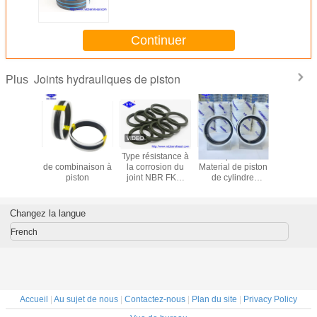
polyester de joint de piston de
cric hydraulique de lèvre 40Mpa
Continuer
Joints hydrauliques de piston
Plus
héité
492425 Sceaux
Type résistance à
Phoque POM
Indust
ique des
de combinaison à
la corrosion du
Material de piston
métallur
res des
piston
joint NBR FKM
de cylindre
joints à p
trices
USH de tige de
hydraulique de
caoutc
te 780
piston de haute
Tecnolan de
performance
combinaison
Changez la langue
French
Accueil
|
Au sujet de nous
|
Contactez-nous
|
Plan du site
|
Privacy Policy