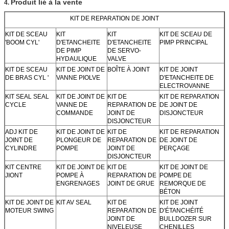
Produit lié à la vente
4.
KIT DE REPARATION DE JOINT
KIT DE SCEAU
KIT
KIT
KIT DE SCEAU DE
'BOOM CYL'
D'ETANCHEITE
D'ETANCHEITE
PIMP PRINCIPAL
DE PIMP
DE SERVO-
HYDAULIQUE
VALVE
KIT DE SCEAU
KIT DE JOINT DE
BOÎTE À JOINT
KIT DE JOINT
DE BRAS CYL '
VANNE PIOLVE
D'ETANCHEITE DE
ELECTROVANNE
KIT SEAL SEAL
KIT DE JOINT DE
KIT DE
KIT DE REPARATION
CYCLE
VANNE DE
REPARATION DE
DE JOINT DE
COMMANDE
JOINT DE
DISJONCTEUR
DISJONCTEUR
ADJ KIT DE
KIT DE JOINT DE
KIT DE
KIT DE REPARATION
JOINT DE
PLONGEUR DE
REPARATION DE
DE JOINT DE
CYLINDRE
POMPE
JOINT DE
PERÇAGE
DISJONCTEUR
KIT CENTRE
KIT DE JOINT DE
KIT DE
KIT DE JOINT DE
JIONT
POMPE À
REPARATION DE
POMPE DE
ENGRENAGES
JOINT DE GRUE
REMORQUE DE
BÉTON
KIT DE JOINT DE
KIT AV SEAL
KIT DE
KIT DE JOINT
MOTEUR SWING
REPARATION DE
D'ÉTANCHÉITÉ
JOINT DE
BULLDOZER SUR
NIVELEUSE
CHENILLES