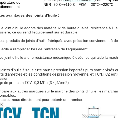
pérature de
NBR -30℃~+110℃ ; FKM : -20℃~+220℃
ctionnement :
Les avantages des joints d'huile :
 Le joint d'huile adopte des matériaux de haute qualité, résistance à l'usu
ssière, ce qui rend l'équipement sûr et durable.
 Les produits de joints d'huile fabriqués avec précision conviennent à 
 Facile à remplacer lors de l'entretien de l'équipement.
 Le joint d'huile a une résistance mécanique élevée, ce qui aide la mach
 joints d'huile à squelette haute pression importés purs sont divisés e
its diamètres et les conditions de pression moyenne, et TCN.TCZ est u
ssion.
ge de pression TCV : 0,3 MPa (3 kgf/cm2)
paré aux autres marques sur le marché des joints d'huile, les marchan
sonnables.
tactez-nous directement pour obtenir une remise.