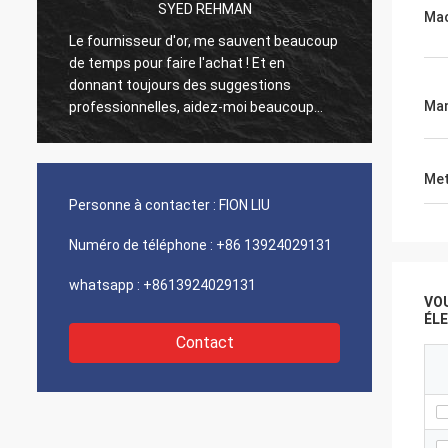
SYED REHMAN
Mac
s
Le fournisseur d'or, me sauvent beaucoup
Les vi
de temps pour faire l'achat ! Et en
comme 
donnant toujours des suggestions
sont 1
Man
professionnelles, aidez-moi beaucoup
de coû
dans les affaires ! Merci ! Tout dans le
et ser
meilleur ordre, les biens de la bonne
5 étoil
qualité, expédition rapide et service très
Met
bon que je recommande. Mérite 5 étoiles !
Personne à contacter :
FION LIU
Vos produits regarde très bien et de
haute qualité trop et contactera votre
Numéro de téléphone :
+86 13924029131
société pour acheter plus
whatsapp :
+8613924029131
VO
ÉL
Contact