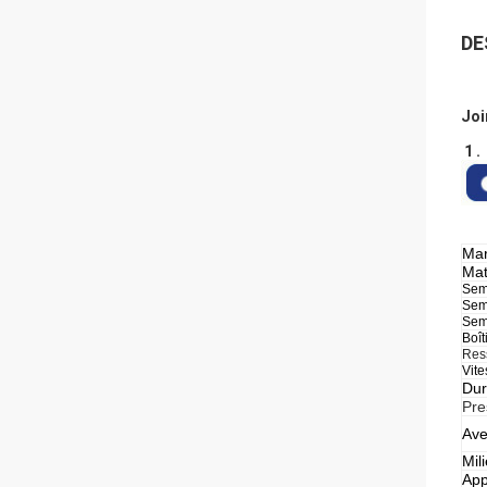
DE
Joi
1 .
Mar
Mat
Sem
Sem
Sem
Boît
Res
Vite
Dur
Pre
Ave
Mili
App