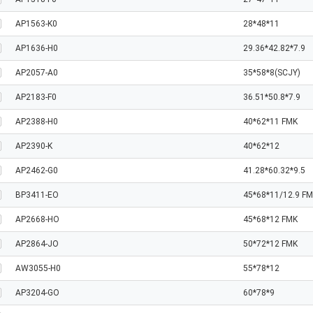
AP1563-K0
28*48*11
AP1636-H0
29.36*42.82*7.9
AP2057-A0
35*58*8(SCJY)
AP2183-F0
36.51*50.8*7.9
AP2388-H0
40*62*11 FMK
AP2390-K
40*62*12
AP2462-G0
41.28*60.32*9.5
BP3411-EO
45*68*11/12.9 F
AP2668-HO
45*68*12 FMK
AP2864-JO
50*72*12 FMK
AW3055-H0
55*78*12
AP3204-GO
60*78*9