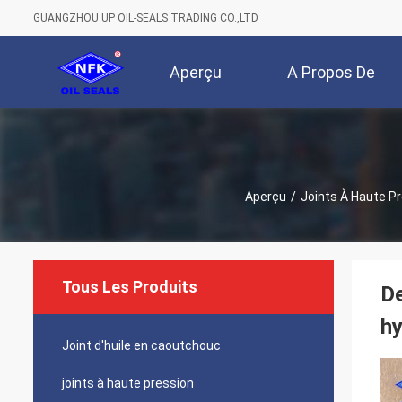
GUANGZHOU UP OIL-SEALS TRADING CO.,LTD
Aperçu
A Propos De
Nous
Aperçu
/
Joints À Haute P
Tous Les Produits
De
hy
Joint d'huile en caoutchouc
joints à haute pression