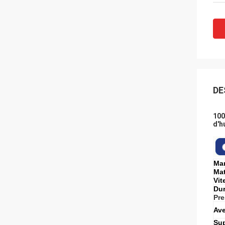
DE
100
d'h
Ma
Mat
Vit
Dur
Pre
Ave
Sup