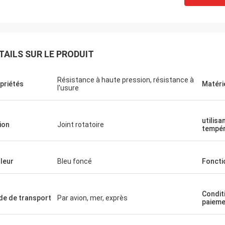
TAILS SUR LE PRODUIT
Résistance à haute pression, résistance à
priétés
Matéri
l'usure
utilisan
ion
Joint rotatoire
tempér
leur
Bleu foncé
Foncti
Condit
e de transport
Par avion, mer, exprès
paieme