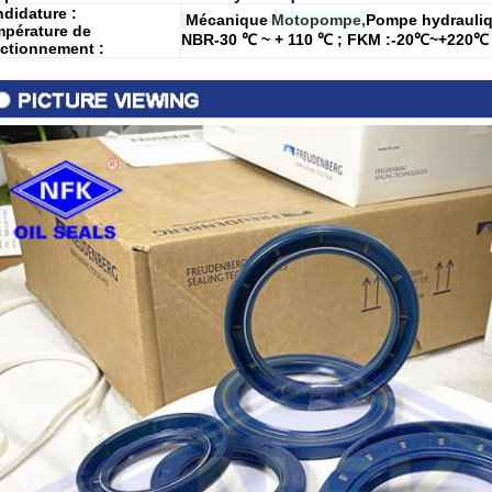
didature :
Mécanique
Motopompe,
Pompe hydrauli
pérature de
NBR-30 ℃ ~ + 110 ℃ ; FKM :-20℃~+220℃
ctionnement :