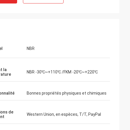
el
NBR
t la
NBR -30℃~+110℃ /FKM -20℃~+220℃
ature
onnalité
Bonnes propriétés physiques et chimiques
ions de
Western Union, en espèces, T/T, PayPal
nt