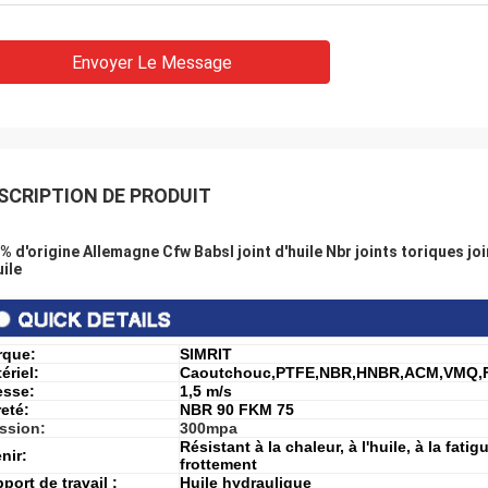
Envoyer Le Message
SCRIPTION DE PRODUIT
% d'origine Allemagne Cfw Babsl joint d'huile Nbr joints toriques joi
uile
rque:
SIMRIT
ériel:
Caoutchouc,PTFE,N
BR,HNBR,ACM,VMQ,
esse:
1,5 m/s
eté:
NBR 90 FKM 75
ssion:
300mpa
Résistant à la chaleur, à l'huile, à la fati
nir:
frottement
port de travail :
Huile hydraulique