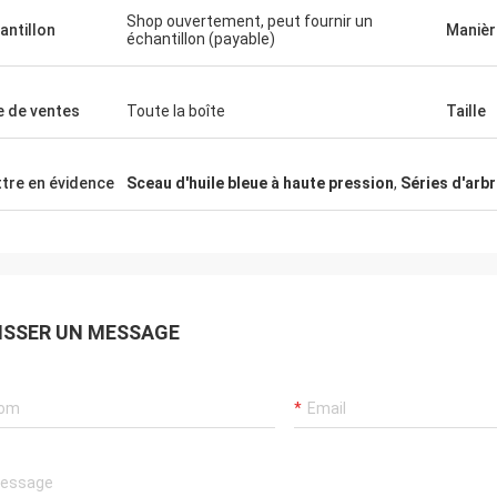
Carlo
Shop ouvertement, peut fournir un
antillon
Manièr
échantillon (payable)
on fournisseur, et donner toujours des
estions professionnelles, des
handises sont bonne qualité, nous
le de ventes
Toute la boîte
Taille
t le long coopertion à l'avenir.
tre en évidence
Sceau d'huile bleue à haute pression
,
Séries d'arbr
ISSER UN MESSAGE