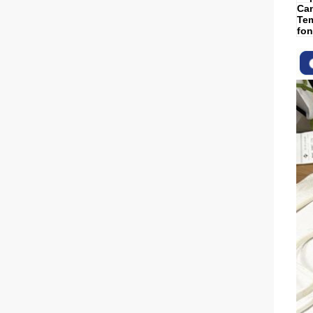
Can
Tem
fon