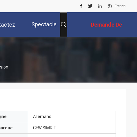
French
Spectacle
tactez
Demande De
RV
Nous
Soumission
ssion
gine
Allemand
marque
CFW SIMRIT